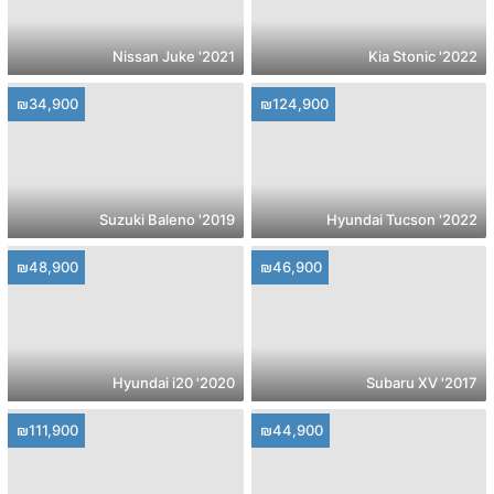
2021' Nissan Juke
2022' Kia Stonic
₪34,900
₪124,900
2019' Suzuki Baleno
2022' Hyundai Tucson
₪48,900
₪46,900
2020' Hyundai i20
2017' Subaru XV
₪111,900
₪44,900