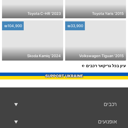
2023' Toyota C-HR
2015' Toyota Yaris
₪104,900
₪33,900
2024' Skoda Kamiq
2015' Volkswagen Tiguan
עיון בכל גריקאר רכבים
SUPPORT UKRAINE
רכבים
רכבים משומשים
אופנועים