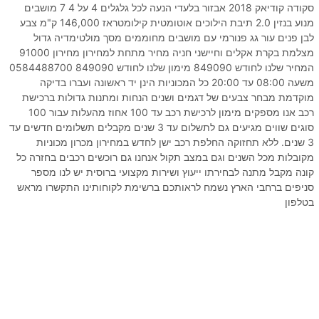
סקודה קודיאק 2018 אבזור בלעדי הנעה לכל גלגלים 4 על 4 7 מושבים
מנוע בנזין 2.0 תיבת הילוכים אוטומטית קילומטראז 146,000 ק"מ צבע
לבן פנים עור גג פנורמי עם מושבים מחוממים מסך מולטימדיה גדול
מצלמת בקרת אקלים וחיישני חניה מחיר מתחת למחירון מחירון 91000
המחיר שלנו לחודש 849090 מימון שלנו לחודש 849090 0584488700
משעה 08:00 עד 20:00 כל המכוניות הינן יד ראשונה ועברו בדיקה
מוקדמת מבחר צבעים של דגמים ושנים הנחות ומתנות גדולות ברכישת
רכב אנו מספקים מימון לרכישת רכב עד 100 אחוז מהעלות עבור 100
סוגים שווים מגיעים גם לתשלום עד 3 שנים מקבלים תשלומים חדשים עד
3 שנים. ללא תחזוקה החלפת רכב ישן לחדש במחירון מכרון מכוניות
מקובלות מכל השנים וגם במצב תקול אנחנו גם רוכשים רכבים בחזרה כל
קונה מקבל מתנה לבחירתו ייעוץ ושירות מקצועי ברוסית יש לנו מספר
סניפים ברחבי הארץ נשמח לראותכם ברשימת לקוחותינו התקשרו מראש
בטלפון