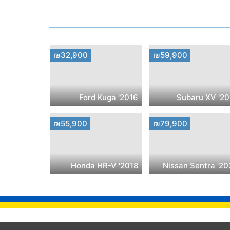
₪32,900
₪59,900
2016' Ford Kuga
2017' Su
₪55,900
₪79,900
2018' Honda HR-V
2022' Nissa