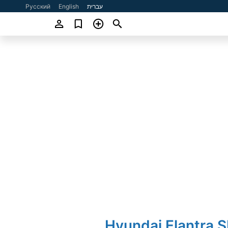
עברית
English
Русский