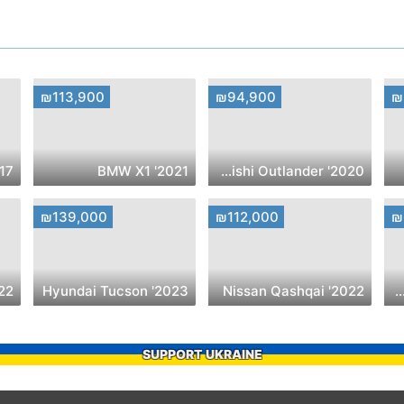
₪113,900
₪94,900
₪
baru XV
2021' BMW X1
2020' Mitsubishi Outlander
₪139,000
₪112,000
₪
n Sentra
2023' Hyundai Tucson
2022' Nissan Qashqai
2018' Mitsubishi Eclipse 
SUPPORT UKRAINE