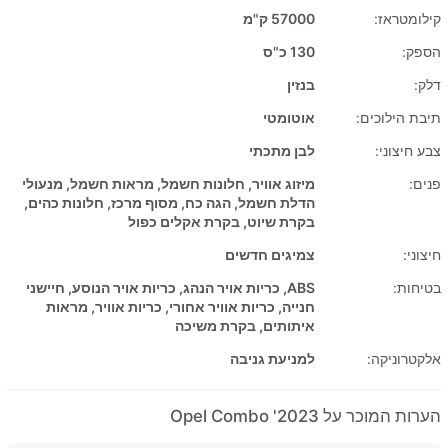
קילומטראז:
57000 ק"מ
הספק:
130 כ"ס
דלק:
בנזין
תיבת הילוכים:
אוטומטי
צבע חיצוני:
לבן מתכתי
פנים:
מיזוג אוויר, חלונות חשמל, מראות חשמל, מנעולי
הדלת חשמל, הגה כח, מסוף מרכז, חלונות כהים,
בקרת שיוט, בקרת אקלים כפול
חיצוני:
צמיגים חדשים
בטיחות:
ABS, כריות אויר הנהג, כריות אויר הנוסע, חיישני
חנייה, כריות אוויר אחורי, כריות אוויר, מראות
איתותים, בקרת משיכה
אלקטרוניקה:
למניעת גניבה
הערות המוכר על 2023' Opel Combo