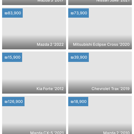
2017' Mazda 3
2021' Nissan Juke
₪83,900
₪73,900
2022' Mazda 2
2020' Mitsubishi Eclipse Cross
₪15,900
₪39,900
2012' Kia Forte
2019' Chevrolet Trax
₪126,900
₪18,900
2021' Mazda CX-5
2010' Mazda 2