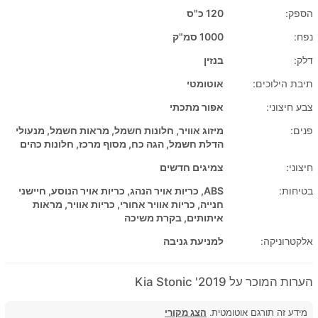
הספק:
120 כ"ס
נפח:
1000 סמ"ק
דלק:
בנזין
תיבת הילוכים:
אוטומטי
צבע חיצוני:
אפור מתכתי
פנים:
מיזוג אוויר, חלונות חשמל, מראות חשמל, מנעולי
הדלת חשמל, הגה כח, מסוף מרכז, חלונות כהים
חיצוני:
צמיגים חדשים
בטיחות:
ABS, כריות אויר הנהג, כריות אויר הנוסע, חיישני
חנייה, כריות אוויר אחורי, כריות אוויר, מראות
איתותים, בקרת משיכה
אלקטרוניקה:
למניעת גניבה
הערות המוכר על 2019' Kia Stonic
מידע זה תורגם אוטומטית.
הצג מקורי