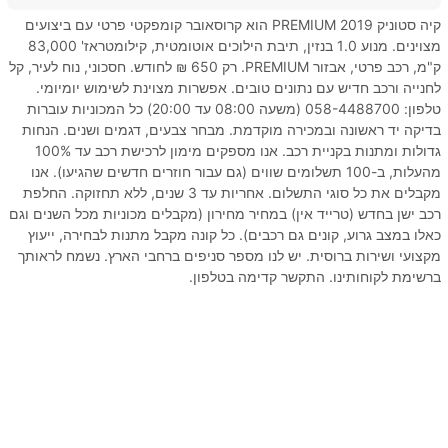
קיה סטוניק PREMIUM 2019 הוא קרוסאובר קומפקטי פרטי עם ביצועים
מצוינים. מנוע 1.0 בנזין, תיבת הילוכים אוטומטית, קילומטראז' 83,000
ק"מ, רכב פרטי, אבזור PREMIUM. רק 650 ₪ לחודש. חסכוני, נוח לעיר, קל
לחנייה ורכב חדיש עם נתונים טובים. אפשרות מצוינת לשימוש יומיומי.
טלפון: 058-4488700 (משעה 08:00 עד 20:00) כל המכוניות עוברות
בדיקה יד ראשונה ובמכירה מוקדמת. מבחר צבעים, דגמים ושנים. הנחות
גדולות ומתנות בקניית רכב. אנו מספקים מימון לרכישת רכב עד 100%
מהעלות, ב-100 תשלומים שווים (גם עבור חוזרים חדשים שהגיעו). אנו
מקבלים את כל סוגי התשלום. אחריות עד 3 שנים, ללא תחזוקה. החלפת
רכב ישן בחדש (טרייד אין) במחיר מחירון (מקבלים מכוניות מכל השנים וגם
כאלו במצב גרוע, קונים גם רכבים). כל קונה מקבל מתנות לבחירה, ייעוץ
מקצועי ושירות ברוסית. יש לנו מספר סניפים ברחבי הארץ. נשמח לראותך
ברשימת לקוחותינו. התקשר קדימה בטלפון.