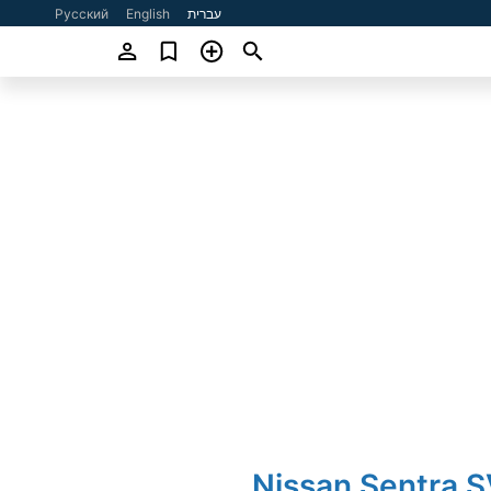
עברית
English
Русский