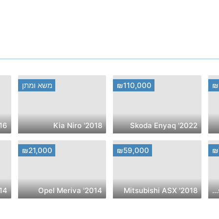
₪
₪110,000
משא ומתן
2018' Kia Niro
2022' Skoda Enyaq
₪21,000
₪59,000
₪
da CX-5
2014' Opel Meriva
2018' Mitsubishi ASX
2020' Volkswagen Caddy