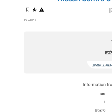
ID: nUZiIt
ציון
הצגת המספר
Information f
טוב
1
6 שנים