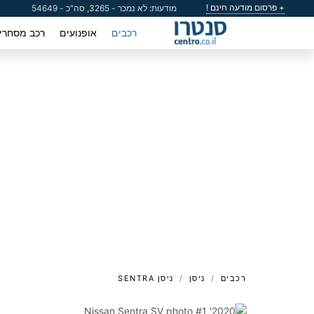
+ פרסום מודעה חינם !
מודעות: לא נמכר - 3265, סה"כ - 54649
רכבים
אופנועים
רכב מסחרי
רכבים
ניסן
ניסן SENTRA