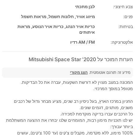
צבע חיצוני:
לבן מתכתי
פנים:
מיזוג אוויר, חלונות חשמל, מראות חשמל
בטיחות:
כריות אויר הנהג, כריות אויר הנוסע, מראות
איתותים
אלקטרוניקה:
AM / FM רדיו
הערות המוכר על 2020' Mitsubishi Space Star
מידע זה תורגם אוטומטית.
הצג מקורי
המכונה במצב מצוין לא דורשת השקעות, עברה את כל הבדיקות.
מטופל במוסך המרכזי.
החניון במרכז הארץ, בעל ניסיון רב שנים, מציע מבחר גדול של רכבים
משנים, מותגים, דגמים שונים.
כל הרכבים עברו בדיקה מוקדמת למכירה.
יש לנו תוכניות מימון רבות, המומחים שלנו יבחרו את ההצעה המשתלמת
ביותר עבורך:
100% מימון, ללא מקדמה, מקבלים צ'קים (עד 100 צ'קים), עושים