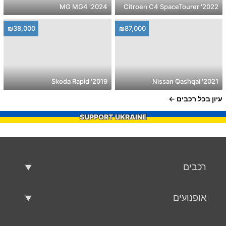
2024' MG MG4
2022' Citroen C4 SpaceTourer
₪38,000
₪87,000
2019' Skoda Rapid
2021' Nissan Qashqai
עיון בכל רכבים
SUPPORT UKRAINE
רכבים
רכבים משומשים
אופנועים
רכב למכירה
אופנועים משומשים