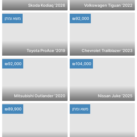
2026' Skoda Kodiaq
2022' Volkswagen Tiguan
₪92,000
משא ומתן
2019' Toyota ProAce
2023' Chevrolet Trailblazer
₪92,000
₪104,000
2020' Mitsubishi Outlander
2025' Nissan Juke
משא ומתן
₪89,900