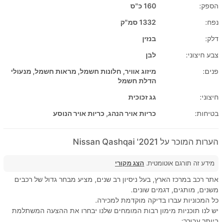
הספק:
160 כ"ס
נפח:
1332 סמ"ק
דלק:
בנזין
צבע חיצוני:
לבן
פנים:
מיזוג אוויר, חלונות חשמל, מראות חשמל, מנעולי
הדלת חשמל
חיצוני:
גג זכוכית
בטיחות:
כריות אויר הנהג, כריות אויר הנוסע
הערות המוכר על 2021' Nissan Qashqai
מידע זה תורגם אוטומטית.
הצג מקורי
אתר רכב במרכז הארץ, בעל ניסיון רב שנים, מציע מבחר גדול של רכבים
משנים, מותגים, דגמים שונים.
כל המכוניות עברו בדיקה מוקדמת למכירה.
יש לנו תוכניות מימון רבות המומחים שלנו יבחרו את ההצעה המשתלמת
ביותר עבורך: