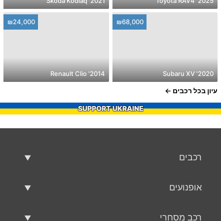
2021' Skoda Kodiaq
2025' Toyota RAV4
₪24,000
₪68,000
2014' Renault Clio
2020' Subaru XV
עיון בכל רכבים
SUPPORT UKRAINE
רכבים
רכבים משומשים
אופנועים
רכב למכירה
אופנועים משומשים
רכב מסחרי