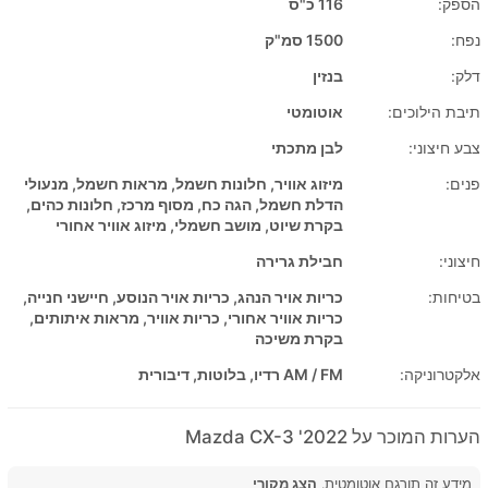
הספק:
116 כ"ס
נפח:
1500 סמ"ק
דלק:
בנזין
תיבת הילוכים:
אוטומטי
צבע חיצוני:
לבן מתכתי
פנים:
מיזוג אוויר, חלונות חשמל, מראות חשמל, מנעולי
הדלת חשמל, הגה כח, מסוף מרכז, חלונות כהים,
בקרת שיוט, מושב חשמלי, מיזוג אוויר אחורי
חיצוני:
חבילת גרירה
בטיחות:
כריות אויר הנהג, כריות אויר הנוסע, חיישני חנייה,
כריות אוויר אחורי, כריות אוויר, מראות איתותים,
בקרת משיכה
אלקטרוניקה:
AM / FM רדיו, בלוטות, דיבורית
הערות המוכר על 2022' Mazda CX-3
מידע זה תורגם אוטומטית.
הצג מקורי