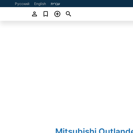
עברית
English
Русский