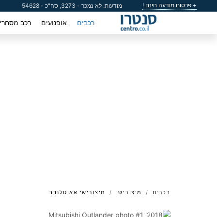
+ פרסום מודעה חינם !
מודעות: לא נמכר - 3273, סה"כ - 54628
רכבים
אופנועים
רכב מסחרי
רכבים
מיצובישי
מיצובישי אאוטלנדר