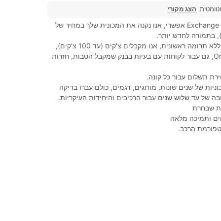
וטומטית.
הצג מקורי
מסחר, Exchange (Trad-in) אפשרי, אנו נקנה את המכונית שלך במחיר של
מימון של 100%, ללא תרומה ראשונית, אנו מקבלים צ'קים (עד 100 צ'קים),
הופכים את Orahat, גם עבור לקוחות עם בעיות בבנק שמקבל הטבות, חזרות
רת תשלום עבור כל קונה.
ניות של שנים שונות, מותגים, דגמים, כולם עברו בדיקה
בה של עד שלוש שנים עבור הרכיבים והיחידות העיקריות.
נית שבחרת
ים ותמיכה מלאה
טפורמת הרכב.