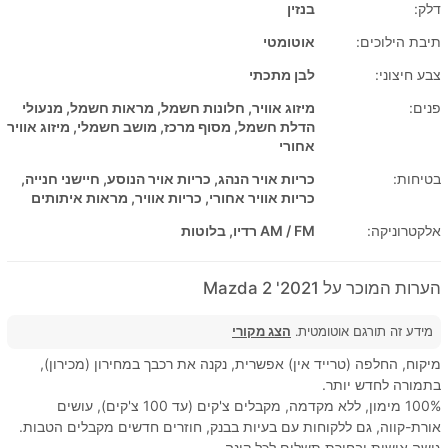
דלק:
בנזין
תיבת הילוכים:
אוטומטי
צבע חיצוני:
לבן מתכתי
פנים:
מיזוג אוויר, חלונות חשמל, מראות חשמל, מנעולי
הדלת חשמל, מסוף מרכז, מושב חשמלי, מיזוג אוויר
אחורי
בטיחות:
כריות אויר הנהג, כריות אויר הנוסע, חיישני חנייה,
כריות אוויר אחורי, כריות אוויר, מראות איתותים
אלקטרוניקה:
AM / FM רדיו, בלוטות
הערות המוכר על 2021' Mazda 2
מידע זה תורגם אוטומטית.
הצג מקורי
מיקוח, החלפה (טרייד אין) אפשרית, נקנה את רכבך במחירון (מכירון),
בתמורה לחדש יותר.
100% מימון, ללא מקדמה, מקבלים צ'קים (עד 100 צ'קים), עושים
אורת-קווה, גם ללקוחות עם בעיות בבנק, חוזרים חדשים מקבלים הטבות.
גישה אישית ובחירת תשלום לכל קונה.