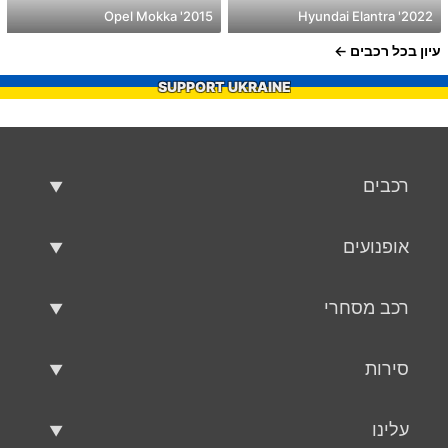
2015' Opel Mokka
2022' Hyundai Elantra
עיון בכל רכבים
SUPPORT UKRAINE
רכבים
רכבים משומשים
אופנועים
רכב למכירה
אופנועים משומשים
רכב מסחרי
אופנוע למכירה
רכב מסחרי משומש
סירות
רכב מסחרי למכירה
סירות משומשות
עלינו