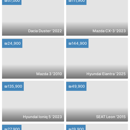
₪57,000
₪111,900
2022' Dacia Duster
2023' Mazda CX-3
₪24,900
₪144,900
2010' Mazda 3
2025' Hyundai Elantra
₪135,900
₪49,900
2023' Hyundai Ioniq 5
2015' SEAT Leon
₪27,900
₪19,900