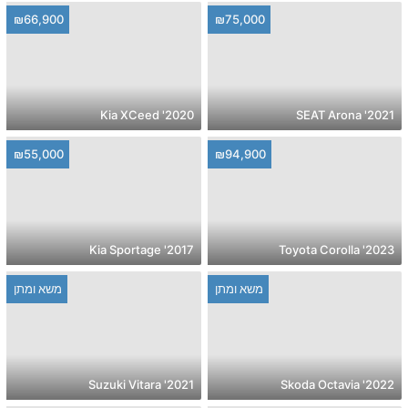
₪66,900
₪75,000
2020' Kia XCeed
2021' SEAT Arona
₪55,000
₪94,900
2017' Kia Sportage
2023' Toyota Corolla
משא ומתן
משא ומתן
2021' Suzuki Vitara
2022' Skoda Octavia