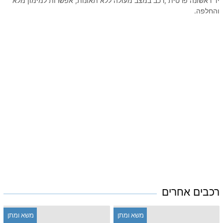
יד ראשונה פרטית ,רכב במצב מעולה ללא תאונות, אפשרות למימון מלא
והחלפה.
רכבים אחרים
משא ומתן
משא ומתן