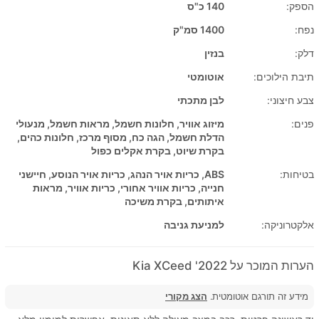
הספק:
140 כ"ס
נפח:
1400 סמ"ק
דלק:
בנזין
תיבת הילוכים:
אוטומטי
צבע חיצוני:
לבן מתכתי
פנים:
מיזוג אוויר, חלונות חשמל, מראות חשמל, מנעולי
הדלת חשמל, הגה כח, מסוף מרכז, חלונות כהים,
בקרת שיוט, בקרת אקלים כפול
בטיחות:
ABS, כריות אויר הנהג, כריות אויר הנוסע, חיישני
חנייה, כריות אוויר אחורי, כריות אוויר, מראות
איתותים, בקרת משיכה
אלקטרוניקה:
למניעת גניבה
הערות המוכר על 2022' Kia XCeed
מידע זה תורגם אוטומטית.
הצג מקורי