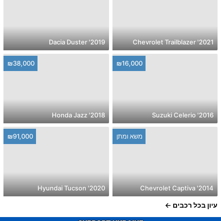
2019' Dacia Duster
2021' Chevrolet Trailblazer
₪38,000
₪16,000
2018' Honda Jazz
2016' Suzuki Celerio
משא ומתן
₪91,000
2020' Hyundai Tucson
2014' Chevrolet Captiva
עיון בכל רכבים