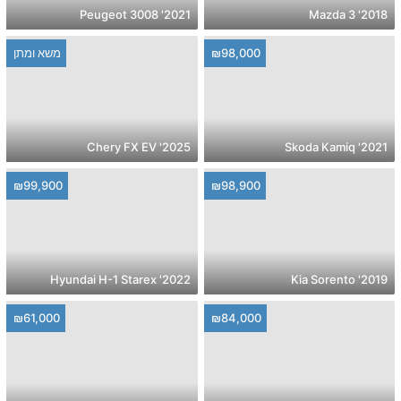
2021' Peugeot 3008
2018' Mazda 3
₪98,000
משא ומתן
2025' Chery FX EV
2021' Skoda Kamiq
₪99,900
₪98,900
2022' Hyundai H-1 Starex
2019' Kia Sorento
₪61,000
₪84,000