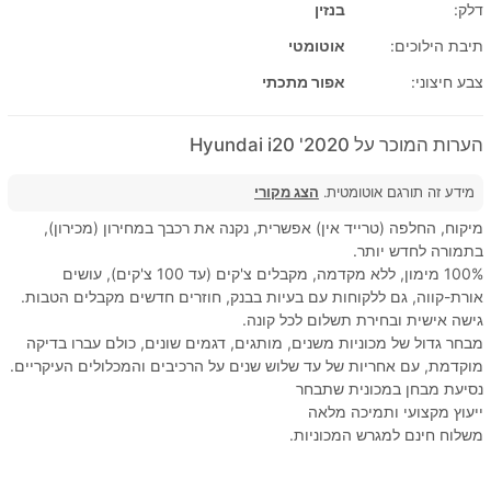
דלק:
בנזין
תיבת הילוכים:
אוטומטי
צבע חיצוני:
אפור מתכתי
הערות המוכר על 2020' Hyundai i20
מידע זה תורגם אוטומטית.
הצג מקורי
מיקוח, החלפה (טרייד אין) אפשרית, נקנה את רכבך במחירון (מכירון),
בתמורה לחדש יותר.
100% מימון, ללא מקדמה, מקבלים צ'קים (עד 100 צ'קים), עושים
אורת-קווה, גם ללקוחות עם בעיות בבנק, חוזרים חדשים מקבלים הטבות.
גישה אישית ובחירת תשלום לכל קונה.
מבחר גדול של מכוניות משנים, מותגים, דגמים שונים, כולם עברו בדיקה
מוקדמת, עם אחריות של עד שלוש שנים על הרכיבים והמכלולים העיקריים.
נסיעת מבחן במכונית שתבחר
ייעוץ מקצועי ותמיכה מלאה
משלוח חינם למגרש המכוניות.