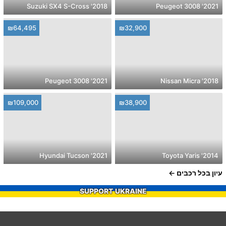
2018' Suzuki SX4 S-Cross
2021' Peugeot 3008
₪64,495
₪32,900
2021' Peugeot 3008
2018' Nissan Micra
₪109,000
₪38,900
2021' Hyundai Tucson
2014' Toyota Yaris
עיון בכל רכבים
SUPPORT UKRAINE