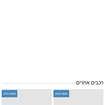
רכבים אחרים
משא ומתן
משא ומתן