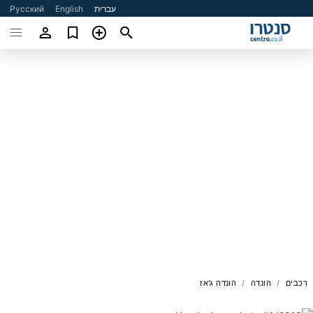
עברית
English
Русский
רכבים
הונדה
הונדה ג'אז