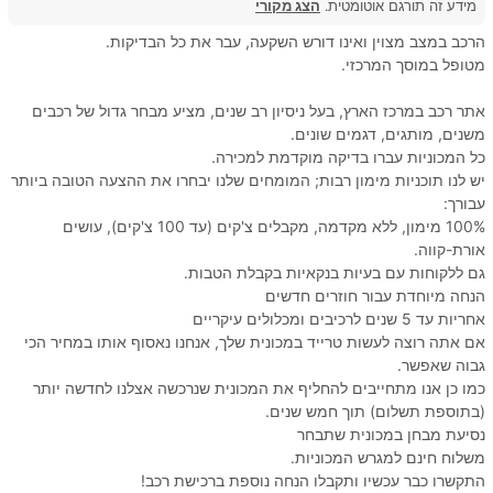
מידע זה תורגם אוטומטית.
הצג מקורי
הרכב במצב מצוין ואינו דורש השקעה, עבר את כל הבדיקות.
מטופל במוסך המרכזי.
אתר רכב במרכז הארץ, בעל ניסיון רב שנים, מציע מבחר גדול של רכבים
משנים, מותגים, דגמים שונים.
כל המכוניות עברו בדיקה מוקדמת למכירה.
יש לנו תוכניות מימון רבות; המומחים שלנו יבחרו את ההצעה הטובה ביותר
עבורך:
100% מימון, ללא מקדמה, מקבלים צ'קים (עד 100 צ'קים), עושים
אורת-קווה.
גם ללקוחות עם בעיות בנקאיות בקבלת הטבות.
הנחה מיוחדת עבור חוזרים חדשים
אחריות עד 5 שנים לרכיבים ומכלולים עיקריים
אם אתה רוצה לעשות טרייד במכונית שלך, אנחנו נאסוף אותו במחיר הכי
גבוה שאפשר.
כמו כן אנו מתחייבים להחליף את המכונית שנרכשה אצלנו לחדשה יותר
(בתוספת תשלום) תוך חמש שנים.
נסיעת מבחן במכונית שתבחר
משלוח חינם למגרש המכוניות.
התקשרו כבר עכשיו ותקבלו הנחה נוספת ברכישת רכב!