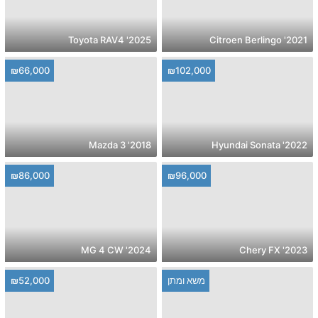
2025' Toyota RAV4
2021' Citroen Berlingo
₪66,000
₪102,000
2018' Mazda 3
2022' Hyundai Sonata
₪86,000
₪96,000
2024' MG 4 CW
2023' Chery FX
משא ומתן
₪52,000