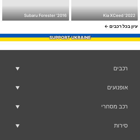
2016' Subaru Forester
2022' Kia XCeed
עיון בכל רכבים
SUPPORT UKRAINE
רכבים
רכבים משומשים
אופנועים
רכב למכירה
אופנועים משומשים
רכב מסחרי
אופנוע למכירה
רכב מסחרי משומש
סירות
רכב מסחרי למכירה
סירות משומשות