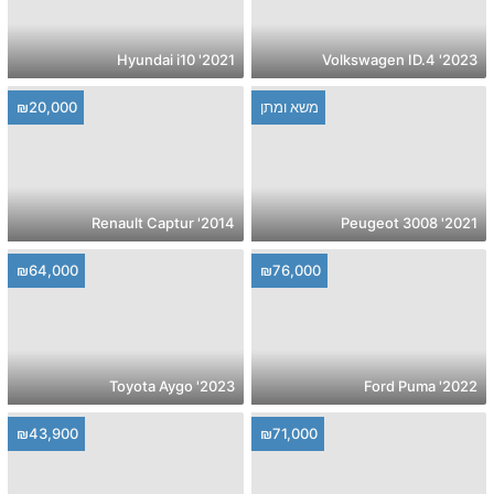
2021' Hyundai i10
2023' Volkswagen ID.4
משא ומתן
₪20,000
2014' Renault Captur
2021' Peugeot 3008
₪64,000
₪76,000
2023' Toyota Aygo
2022' Ford Puma
₪43,900
₪71,000