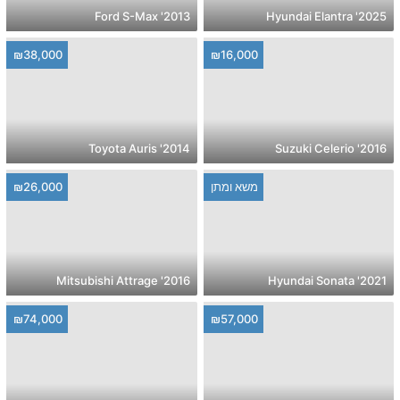
2013' Ford S-Max
2025' Hyundai Elantra
₪38,000
₪16,000
2014' Toyota Auris
2016' Suzuki Celerio
משא ומתן
₪26,000
2016' Mitsubishi Attrage
2021' Hyundai Sonata
₪74,000
₪57,000