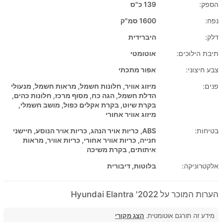
הספק:
139 כ"ס
נפח:
1600 סמ"ק
דלק:
היברידית
תיבת הילוכים:
אוטומטי
צבע חיצוני:
אפור מתכתי
פנים:
מיזוג אוויר, חלונות חשמל, מראות חשמל, מנעולי
הדלת חשמל, הגה כח, מסוף מרכז, חלונות כהים,
בקרת שיוט, בקרת אקלים כפול, מושב חשמלי,
מיזוג אוויר אחורי
בטיחות:
ABS, כריות אויר הנהג, כריות אויר הנוסע, חיישני
חנייה, כריות אוויר אחורי, כריות אוויר, מראות
איתותים, בקרת משיכה
אלקטרוניקה:
בלוטות, דיבורית
הערות המוכר על 2022' Hyundai Elantra
מידע זה תורגם אוטומטית.
הצג מקורי