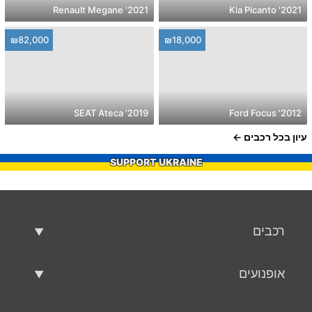
2021' Renault Megane
2021' Kia Picanto
₪82,000
₪18,000
2019' SEAT Ateca
2012' Ford Focus
עיון בכל רכבים
SUPPORT UKRAINE
רכבים
רכבים משומשים
אופנועים
רכב למכירה
אופנועים משומשים