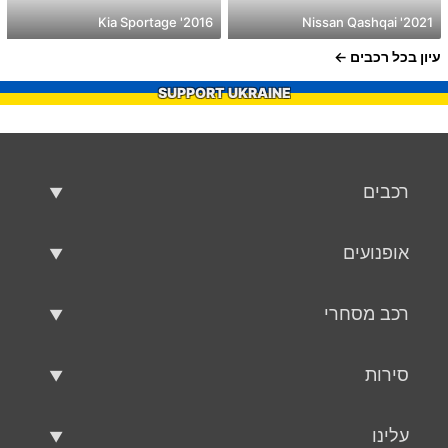
2016' Kia Sportage
2021' Nissan Qashqai
עיון בכל רכבים
SUPPORT UKRAINE
רכבים
רכבים משומשים
אופנועים
רכב למכירה
אופנועים משומשים
רכב מסחרי
אופנוע למכירה
רכב מסחרי משומש
סירות
רכב מסחרי למכירה
סירות משומשות
עלינו