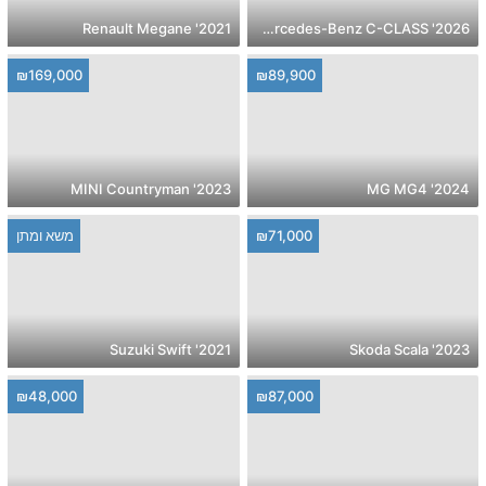
2021' Renault Megane
2026' Mercedes-Benz C-CLASS
₪169,000
₪89,900
2023' MINI Countryman
2024' MG MG4
₪71,000
משא ומתן
2021' Suzuki Swift
2023' Skoda Scala
₪48,000
₪87,000