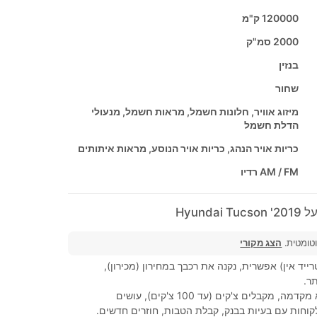
120000 ק"מ
2000 סמ"ק
בנזין
שחור
מיזוג אוויר, חלונות חשמל, מראות חשמל, מנעולי
הדלת חשמל
כריות אויר הנהג, כריות אויר הנוסע, מראות איתותים
AM / FM רדיו
Hyunda
וטומטית.
הצג מקורי
ייד אין) אפשרית, נקנה את רכבך במחירון (מכירון),
ר.
100% מימון, ללא מקדמה, מקבלים צ'קים (עד 100 צ'קים), עושים
קוחות עם בעיות בבנק, קבלת הטבות, חוזרים חדשים.