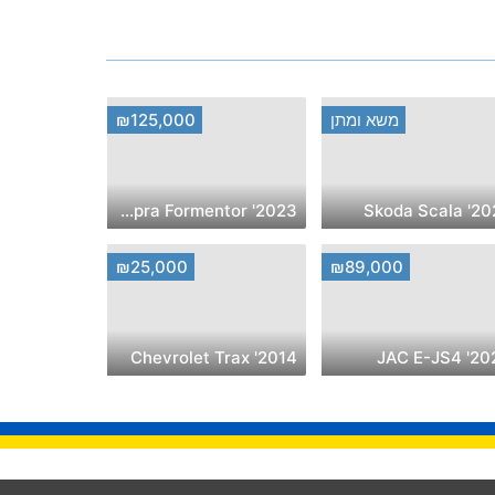
משא ומתן
₪125,000
2023' Cupra Formentor
2022' Skod
₪25,000
₪89,000
2014' Chevrolet Trax
2024' JAC