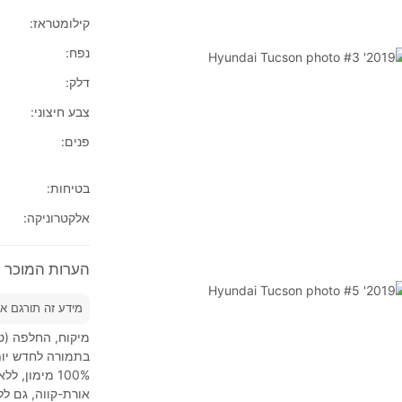
קילומטראז:
נפח:
דלק:
צבע חיצוני:
פנים:
בטיחות:
אלקטרוניקה:
הערות המוכר על 2019' i Tucson
מידע זה תורגם א
מיקוח, החלפה (טר
בתמורה לחדש יות
אורת-קווה, גם לל