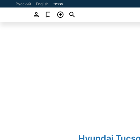
עברית
English
Русский