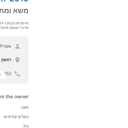
משא ומתן
פורסם 26 נובמבר 2024
עודכן 7 אוגוסט 2026
Игорь
ראשון ל
052
ל
rom the owner
מצב:
בעלים קודמים:
גיל: