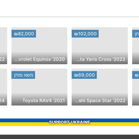
ן
₪102,000
₪82,000
a Scala
2020' Chevrolet Equinox
2023' Toyota Yaris Cross
₪
₪69,000
משא ומתן
 E-JS4
2021' Toyota RAV4
2022' Mitsubishi Space Star
SUPPORT UKRAINE