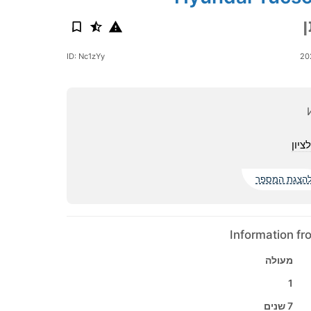
ID: Nc1zYy
ציון
הצגת המספר
Information f
מעולה
1
7 שנים