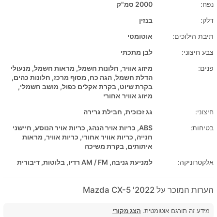
נפח:
2000 סמ"ק
דלק:
בנזין
תיבת הילוכים:
אוטומטי
צבע חיצוני:
לבן מתכתי
פנים:
מיזוג אוויר, חלונות חשמל, מראות חשמל, מנעולי
הדלת חשמל, הגה כח, מסוף מרכז, חלונות כהים,
בקרת שיוט, בקרת אקלים כפול, מושב חשמלי,
מיזוג אוויר אחורי
חיצוני:
גג זכוכית, חבילת גרירה
בטיחות:
ABS, כריות אויר הנהג, כריות אויר הנוסע, חיישני
חנייה, כריות אוויר אחורי, כריות אוויר, מראות
איתותים, בקרת משיכה
אלקטרוניקה:
למניעת גניבה, AM / FM רדיו, בלוטות, דיבורית
הערות המוכר על 2022' Mazda CX-5
מידע זה תורגם אוטומטית.
הצג מקורי