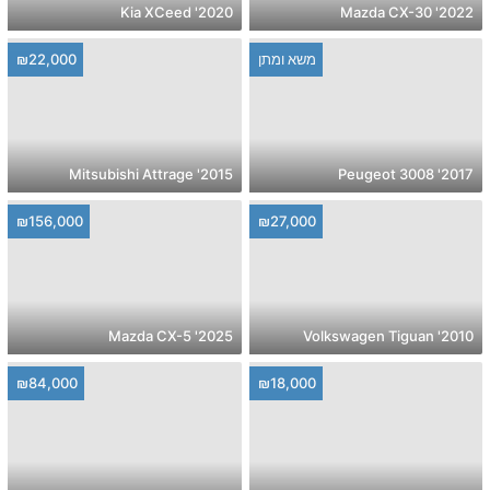
2020' Kia XCeed
2022' Mazda CX-30
משא ומתן
₪22,000
2015' Mitsubishi Attrage
2017' Peugeot 3008
₪156,000
₪27,000
2025' Mazda CX-5
2010' Volkswagen Tiguan
₪84,000
₪18,000