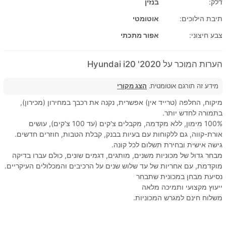
דלק:
בנזין
תיבת הילוכים:
אוטומטי
צבע חיצוני:
אפור מתכתי
הערות המוכר על 2020' Hyundai i20
מידע זה תורגם אוטומטית.
הצג מקורי
מיקוח, החלפה (טרייד אין) אפשרית, נקנה את רכבך במחירון (מכירון),
בתמורה לחדש יותר.
100% מימון, ללא מקדמה, מקבלים צ'קים (עד 100 צ'קים), עושים
אורת-קווה, גם ללקוחות עם בעיות בבנק, קבלת הטבות, חוזרים חדשים.
גישה אישית ובחירת תשלום לכל קונה.
מבחר גדול של מכוניות משנים, מותגים, דגמים שונים, כולם עברו בדיקה
מוקדמת, עם אחריות של עד שלוש שנים על הרכיבים והמכלולים העיקריים.
נסיעת מבחן במכונית שתבחר
ייעוץ מקצועי ותמיכה מלאה
משלוח חינם למגרש המכוניות.