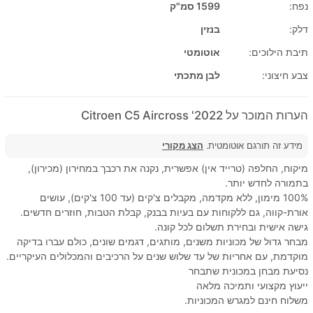
נפח:
1599 סמ"ק
דלק:
בנזין
תיבת הילוכים:
אוטומטי
צבע חיצוני:
לבן מתכתי
הערות המוכר על 2022' Citroen C5 Aircross
מידע זה תורגם אוטומטית.
הצג מקורי
מיקוח, החלפה (טרייד אין) אפשרית, נקנה את רכבך במחירון (מכירון),
בתמורה לחדש יותר.
100% מימון, ללא מקדמה, מקבלים צ'קים (עד 100 צ'קים), עושים
אורת-קווה, גם ללקוחות עם בעיות בבנק, קבלת הטבות, חוזרים חדשים.
גישה אישית ובחירת תשלום לכל קונה.
מבחר גדול של מכוניות משנים, מותגים, דגמים שונים, כולם עברו בדיקה
מוקדמת, עם אחריות של עד שלוש שנים על הרכיבים והמכלולים העיקריים.
נסיעת מבחן במכונית שתבחר
ייעוץ מקצועי ותמיכה מלאה
משלוח חינם למגרש המכוניות.