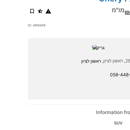
מו"מ
₪
ID: oWkbK6
ראשון לציון
058-448
Information f
SUV