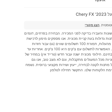
Chery
וטומטית.
הצג מקורי
ונות והעבירו בדיקה לפני המכירה. הבחירה בפרחים, דגמים
נות גדולות בעת קניית מכונית. אנו מספקים מימון לרכישת
מכונית עד 100% מהעלות, תמורת 100 תשלומים שווים (גם עבור חזרות
שהגיעו לאחרונה). האפשרות לתשלום עם צ'קים היא 100 צ'קים. אחריות עד
בחינם. חילופי מכונית ישנה עבור חדש (טרייד אין) במחיר של
וניות מכל המעגלים מתקבלות, וגם לא מצב טוב, אנו גם
כל מתנות לקונה לבחירה, ייעוץ ושירות מקצועי ברוסית. נשמח
מת הלקוחות שלנו. התקשר תחילה לטלפון