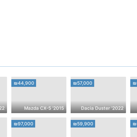
₪44,900
₪57,000
₪
n Qashqai
2015' Mazda CX-5
2022' Dacia Duster
₪97,000
₪59,900
₪