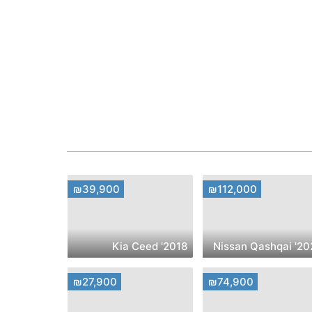
₪39,900
₪112,000
2018' Kia Ceed
2022' Nissa
₪27,900
₪74,900