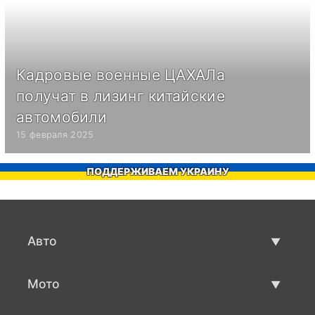
Кадровые военные ЦАХАЛа
получат в лизинг китайские
автомобили
15 февраля 2025
ПОДДЕРЖИВАЕМ УКРАИНУ
Авто
Авто бу
Мото
Продажа авто
Мото с пробегом