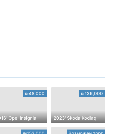
₪48,000
₪136,000
16' Opel Insignia
2023' Skoda Kodiaq
₪152,000
Возможен торг