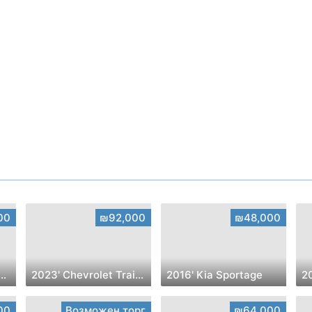
00
₪92,000
₪48,000
 Citroen C5 Aircross
2023' Chevrolet Trailblazer
2016' Kia Sportage
20
00
Возможен торг
₪64,000