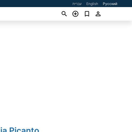
עברית
English
Русский
ia Picanto