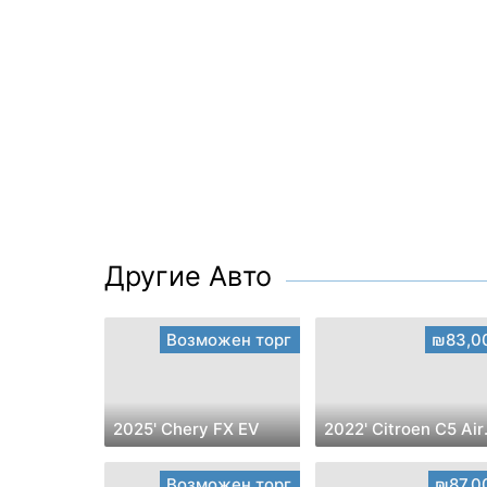
Другие Авто
Возможен торг
₪83,0
2025' Chery FX EV
2022'
Возможен торг
₪87,0