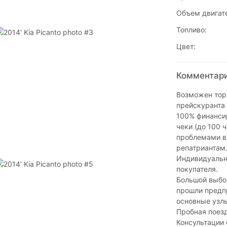
Объем двигат
Топливо:
Цвет:
Комментарии
Возможен торг
прейскуранта 
100% финансир
чеки (до 100 
проблемами в
репатриантам
Индивидуальн
покупателя.
Большой выбор
прошли предпр
основные узлы
Пробная поез
Консультации