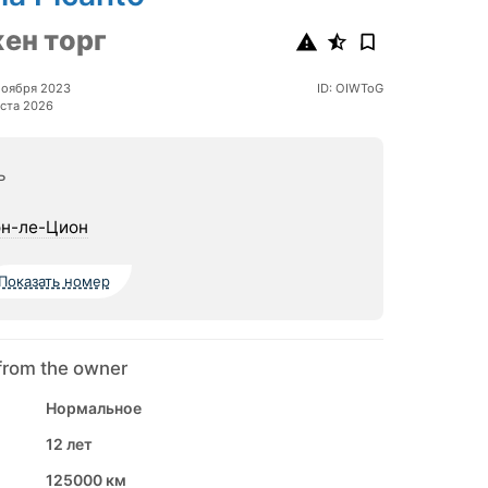
ен торг
ноября 2023
ID: OIWToG
ста 2026
ь
н-ле-Цион
Показать номер
from the owner
Нормальное
12 лет
125000 км