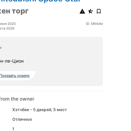
ен торг
июня 2025
ID: 5RnkXe
ста 2026
ь
н-ле-Цион
Показать номер
from the owner
Хэтчбек - 5 дверей, 5 мест
Отличное
1