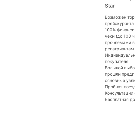
Star
Возможен торг
прейскуранта 
100% финансир
чеки (до 100 
проблемами в
репатриантам
Индивидуальн
покупателя.
Большой выбор
прошли предпр
основные узлы
Пробная поез
Консультации
Бесплатная д