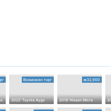
рг
Возможен торг
₪32,900
ta
2022' Toyota Aygo
2018' Nissan Micra
2