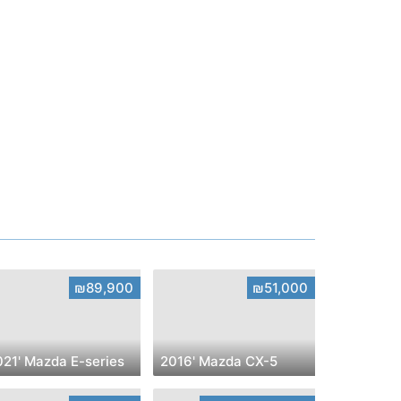
₪89,900
₪51,000
021' Mazda E-series
2016' Mazda CX-5