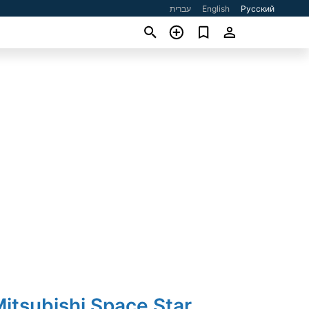
עברית
English
Русский
itsubishi Space Star