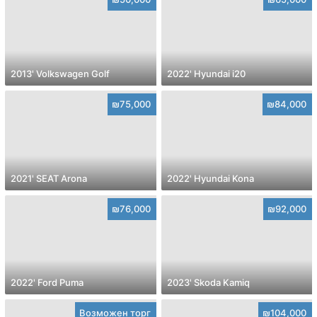
2013' Volkswagen Golf
2022' Hyundai i20
₪75,000
₪84,000
2021' SEAT Arona
2022' Hyundai Kona
₪76,000
₪92,000
2022' Ford Puma
2023' Skoda Kamiq
Возможен торг
₪104,000