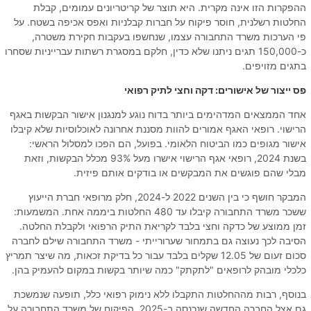
ההפקרות הזו אינה מקרית. היא תוצר של קריטריונים עמומים, קבלת
החלטות רשלנית, חוסר פיקוח על חברות קבלניות ואפס אכיפה בשטח. על
פי הערכות משרד התחבורה עצמו, שנחשפו בעקבות חקירת משטרה,
כ-150,000 תגים ניתנו שלא כדין, חלקם במסגרת רשתות עברייניות שסחרו
בתגים מזויפים.
פס ייצור של אישורים: דקה וחצי לתיק רפואי
אחד הממצאים המדהימים ביותר בדוח נוגע למנגנון אישור הבקשות באגף
הרישוי. רופאי האגף אמורים להוות מסננת אחרונה לאוכלוסיות שלא קיבלו
אישור מגופים כמו הביטוח הלאומי. בפועל, הם הפכו למסלול הראשי:
בשנת 2024, רופאי אגף הרישוי אישרו מעל 93% מכלל הבקשות, וזאת
מבלי שהם פוגשים את המבקשים או בודקים אותם פיזית.
המבקר חושף כי בין השנים 2022 ל-2024, חלק מרופאי חברת הייעוץ
ששכר משרד התחבורה קיבלו עד 480 החלטות ביממה אחת. המשמעות:
זמן ממוצע של כדקה וחצי בלבד לקריאת התיק הרפואי ולקבלת החלטה.
הסיבה לכך נעוצה גם בתמחור שערורייתי - משרד התחבורה שילם לחברה
סכום זעום של 12.05 שקלים בלבד עבור כל בדיקת זכאות, מה שיצר תמריץ
כלכלי מובהק לרופאים "לתקתק" כמה שיותר בקשות במקום להעמיק בהן.
בנוסף, רבות מההחלטות התקבלו ללא נימוק רפואי כלל, תופעה שנמשכת
גם אצל החברה החדשה שנכנסה ב-2025. הפיקוח של משרד התחבורה על