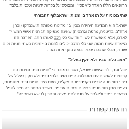
הרופאים הללו הוגדר כ"אפסי", ומבוסס על בקרות ידניות וטכניות בלבד.
שתי מכוניות על תו אחד בו זמנית: ישראבלוף תחבורתי
ישראל היא המדינה היחידה מבין 15 מדינות מפותחות שנבדקו (ובהן
ארה"ב, בריטניה, צרפת וגרמניה) שאינה מנפיקה תג חניה אישי המשויך
לאדם, אלא מאפשרת לשייך עד שני כלי
רכב
לאותו התג. הפרצה הזו
מייצרת עיוות חמור: שני כלי הרכב יכולים לחנות בו-זמנית בשתי חניות נכים
שונות, מבלי שהנכה עצמו נמצא באף אחת מהן.
"מצב בלתי סביר ולא תקין בעליל"
יובל וגנר, יו"ר נגישות ישראל, מסר בתגובה כי "חניות נכים זמינות הם
קריטיות לאנשים עם מוגבלות. קיים מצב בלתי סביר ולא תקין בעליל של
ריבוי תווי חניה לנכים הקריטריונים מקלים, מעט מידי חניות נכים מסומנות,
בעיית מתן תווי חנייה כפולים ובעיית אכיפה. משרד התחבורה חייב לטפל
בכשלים ביחד ולאלתר על מנת לתת מענה ופתרון לנושא חשוב זה".
חדשות קשורות