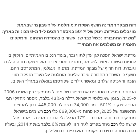
דוח מבקר המדינה חושף הפקרות מוחלטת על חשבון מי שבאמת
מוגבלים בניידות: זינוק של 501% במספר התגים ל-1 מ-6 מכוניות בארץ:
"משרד התחבורה נכשל כבר שני עשורים בהסדרת התחום, והנזקקים
האמיתיים משלמים את המחיר"
מדינת ישראל הפכה לגן עדן לתווי נכה, בעוד הנכים האמיתיים, הזקוקים
לחניות נגישות כאוויר לנשימה, נותרים חסרי אונים מול מצוקת חניה הולכת
וגוברת. דוח חריף של מבקר המדינה, מתניהו אנגלמן, המתפרסם היום,
חושף כי משרד התחבורה איבד שליטה מוחלטת על מערך הנפקת תווי
הנכה והאכיפה שלהם ומאשר גילויים שפורסמו בוואלה במהלך השנים.
הנתונים היבשים מספרים את סיפורו של מחדל מתמשך: בין השנים 2006
ל-2025, בזמן שאוכלוסיית ישראל גדלה ב-43% בלבד, מספר מחזיקי תגי
החניה זינק ב-501% - מכ-74,000 תגים לכ-445,000. נכון למחצית
הראשונה של 2025, לא פחות מ-669,000 כלי
רכב
רשומים בישראל
מחזיקים בתו נכה. מדובר ב-17% מכלל כלי הרכב במדינה - אחד מכל
שישה כלי
רכב
נעזר בפריבילגיה הזו, לעומת 6% בלבד בשנת 2014, ובעליו
נהנה מחניה בחינם במקומות מועדפים ובכחול-לבן.