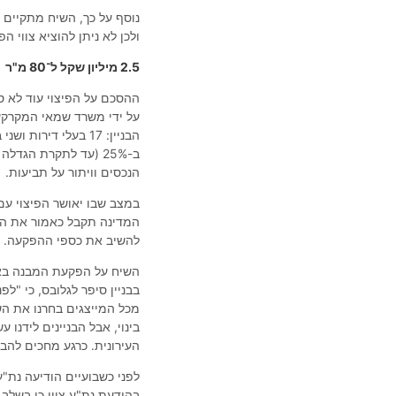
ולכן לא ניתן להוציא צווי 
2.5 מיליון שקל ל־80 מ"ר
ההסכם על הפיצוי עוד לא סו
על ידי משרד שמאי המקרקעין דנוס ל
הבניין: 17 בעלי די
ב-25% (עד לתקרת הג
הנכסים וויתור על תביעות.
המדינה תקבל כאמור את הזכ
להשיב את כספי ההפקעה.
השיח על הפקעת המבנה בארל
בבניין סיפר לגלובס, כי "לפ
מכל המייצגים בחרנו את השמ
בינוי, אבל הבניינים לידנו
העירונית. כרגע מחכים להב
בהודעת נת"ע צוין כי בשלב