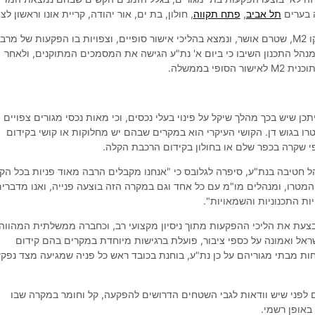
 בערים
תל אביב
,
פתח תקווה
, חולון, בת ים, אור יהודה, קריית אונו וראשון לציו
מרבית בתי המגורים הם בקו M2, שטרם אושר, ונמצא בהליכי אישור סופיים, וצפויות בו הפקעות של מר
 מנהל התכנון השיבו כי ביום א' נת"ע הגישה את המסמכים המתוקנים, ולאחר
ופי בממשלה.
כן שיש בכך מהלך שיקל על פינוי בעלי נכסים, וכי מאות נכסי מגורים צפויים
רו בגוש דן. הקושי העיקרי הוא במקרים שבהם יש מחלוקות או קושי בקידום
י שקרה בכפר שלם או בחולון בקידום הרכבת הקלה.
הל חטיבה בנת"ע, סיפרה לגלובס כי "אנחנו מקבלים הרבה מאוד פניות בכל הק
המטרו, ומנהלים מו"מ עם כל אחד וגם במקרה הזה בוצעה פנייה, ואנו מדברי
ת התכנוניות והשמאויות".
צעת את הליכי ההפקעות מתוך ניסיון מקצועי רב, וכחברה ממשלתית המהווה
ראל ואמונה על כספי ציבור, פועלת ברגישות מיוחדת במקרים בהם קידום
חות מבתי מגוריהם על כן נת"ע, בוחנת בכובד ראש כל פניה שמגיעה מצד נפק
ם לפני שיש וודאות לגבי השטחים הדרושים להפקעה, קל וחומר במקרה שבו
באופן רשמי.