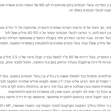
נוסף על כך, השיח מתקיים בין המדינה ובעלי הנכסים בזמן שהתוכנית לקו M2 של המטרו טרם א
הפקעה לבעלי הנכסים בשלב זה.
פי, אך הצפי על פי טיוטת הערכה שמאית חיצונית, שהוזמנה על ידי נת"ע ונע
הט, כי הפיצוי לבעלי הנכסים יעמוד על כ-40-50 מיליון שקל לכל
רות ושני בעלי חנויות. גובה הפיצוי המדויק תלוי בקבלת התמריץ שמאפשר הגדלת הפיצו
דלה של מיליון שקל) עבור בעלי נכסים שמגיעים להסכמות במסגרת הפקעה, למסי
במצב שבו יאושר הפיצוי עם התמריץ, בעלי דירות של 80 מ"ר למשל בבניין יקב
ויות לדירות שיתקבלו בעתיד הרחוק בסביבת התחנה, ותוכל למכור אותן, ובכ
וזורוב מתנהל כבר למעלה משנה בין נת"ע ובין בעלי הנכסים במקום. בעל ד
ני כשנתיים וחצי הגיעו אלינו עורכי דין ואנשי מקצוע שידעו שתהיה הפקעה לבניי
אית נחמה בוגין שהלכה איתנו בכל מיני כיוונים. בהתחלה ניסינו לקדם פינוי
 עשו הכול כדי שזה לא יתקדם, והבנו שאין לנו אפשרות להיכנס להתחדשות
ין אם יתקבל פיצוי בהתאם לתוכנית שתאושר, שיאפשר קניית דירה חדשה באזו
 זה לא יבוצעו הפקעות בתי מגורים, בגלל הזמנים הקשים שבהם נמצאת המדינ