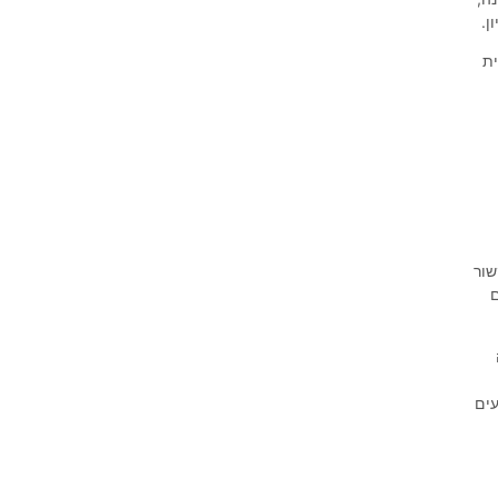
ן.
בית
שור
ם
עים