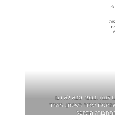
לכן
מות
את
ו
רעננה ובכפר סבא לא רצו
המטרו יעבור בשטחן. משרד
תחבורה התקפל