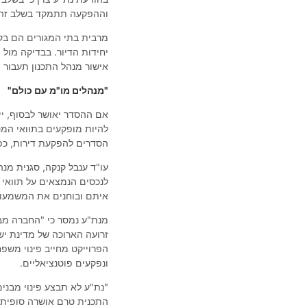
וההפקעה תתמקד בשלב זה
יחידות הדיור. בבדיקה מול
אישור מנהל התכנון תעבור תוכנית M2 לאישור הס
"מנהלים מו"מ עם כולם"
אם ההסדר יאושר לבסוף, יית
להיות מופקעים בתוואי המט
הסדרים להפקעת דירות, כפ
עו"ד ענבל קנקה, סגנית מנ
לנכסים הנמצאים על תוואי 
איתם ובוחנים את המשמעויו
מנת"ע נמסר כי "החברה מב
זרועה הארוכה של מדינת יש
הפרוייקט מחייב פינוי משפ
ונפקעים פוטנציאליים.
"נת"ע לא תבצע פינוי מבני
התכנית טרם אושרה סופית 