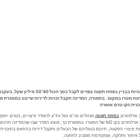
17 בעלי דירות ושני בעלי חנויות בבניין בפתח תקווה צפויים לקבל בסך הכול 40־50 מיליון שקל
מטרו במקום . בתמורה, המדינה תקבל זכויות לדירות שייבנו במסגרת פינ
וכנית הקו טרם אושרה
בפתח תקווה
מנהלים מו"מ מול נת"ע להסדר פיצויים, בטרם יופקע
נכסיהם לצורך הקמת תחנת ארלוזורוב בקו M2 של המטרו. במסגרת כך, מוצע הסדר שבו שהמדינה תרכוש
ת פיצויי הפקעה, תיכנס בנעליהם של הבעלים ותקבל דירות בהתאם בתוכנית
של איחוד וחלוקה, שמקודמת מסביב לתחנה.