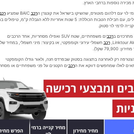
מכירה נוספות ברחבי הארץ.
י לוי עם דלהום מוטורס, שהשיקו בישראל את קונצרן ה
רכב
BAIC שמציע
רכב
בהנחה של עשרות אלפי שקלים, עם חבילת הטבות הכוללת: 5 שנות אחריות ללא הגבלת ק"מ, טיפו
 מתרכזים ב
רכב
ים משפחתיים, שטח SUV ואפילו מסחריות, אחד הרכבים
רכב
חשמלי עירוני וקומפקטי, או בקיצור: מיני חשמלי, במחיר של
צטרפה רק לאחרונה בתצוגה בסטוק שבפרדס חנה, ולאור גודלו הקומפקטי
תאים לאלו שמחפשים דווקא את ה
רכב
ים הקטנים על פני משפחתיים או מסחרי