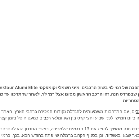
הרכב החדש שהצטרף למהפכה של רמי לוי בשוק הרכבים: מיני חשמלי וקומפקטי  Alumi Elite
 שבפרדס חנה. זהו הרכב הראשון מסוגו אצל רמי לוי, לאחר שהתרכזו עד כה
ב
ים, עם התרחבות משמעותית להגדלת נקודות המכירה ברחבי הארץ. האתר 
ה ביום חמישי לפני שבוע וחצי קרס בין רגע ומלאי
רכב
ים כמעט חוסל בזמן קצר.
חנות הסטוק של רמי לוי בפרדס חנה ממשיך להציג את 13 הדגמים שלמכירה, כאשר התכנון הוא להתרחב
אר שבע ובאשדוד, וכן בסניף הקרוב ברמלה שייפתח בחודש הבא. בכך, ברמי ל