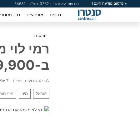
+ פרסום מודעה חינם !
מודעות: לא נמכר - 3262, סה"כ - 54631
רכבים
אופנועים
רכב מסחרי
חדשות
רמי לוי 
ב-69,900 שקל בלבד
לפני 4 שבועות, יומיים - 7 יולי 2026
ישראל
מיני
מיני חש