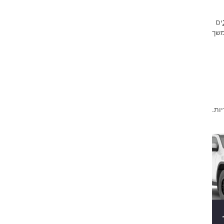
ים
לים במשך
ות.