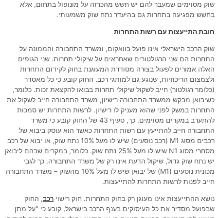
שוק מסוימים שמעבר להם יש חשש מהכרזה על מונופול בתחום, אלא
בחשש מפגיעה בתחרות גם בהיעדר נתח שוק משמעותי.
חובת התייעצות עם רשות התחרות
שוק הרכב הישראלי אינו פועל בוואקום, ומשרד התחבורה והממונה על
התחרות הם שני הרגולטורים שאחראים על שיקולי תחרות. שני הגופים
האלה אמורים לפעול בצורה מסודרת המעוגנת בחוק לקידום התחרות
ולצמצום הריכוזיות, שנוגע גם למותגי רכב. החוק קובע כי כל מאסדר
(כלומר רגולטור) חייב לשקול שיקולי תחרות בבואו להקצאת זכות. כלומר,
כשיבואן מבקש ממשרד התחבורה רישיון, משרד התחבורה חייב לשקול את
התחרות במשק לפני שהוא מעניק לו רישיון. לרשות התחרות יש סמכות
להתערב במקרים מסוימים. כך, סעיף 43 של החוק קובע כי משרד
התחבורה חייב להתייעץ עם רשות התחרות כאשר הוא עוסק ביבוא של
רכבים מסוג M1 (רכב נוסעים) שיש לו מעל 10% נתח שוק, או יבוא של רכב
מסחרי מסוג N1 שיש לו מעל 25% נתח שוק. כלומר, במקרים שבהם ליבואן
יש נתח שוק גדול, שיקול הדעת אינו רק של משרד התחבורה. כך לגבי
מכונית נוסעים (M1) של יבואן שיש לו מעל 10% מהשוק – משרד התחבורה
חייב לפנות לרשות התחרות להתייעצות.
נושא ההתייעצות אינו מעוגן רק בחוק התחרות. חוק רישוי
רכב
, החוק
שבפועל מסדיר את כל העיסוקים בענף הרכב בישראל, קובע כי "על מתן