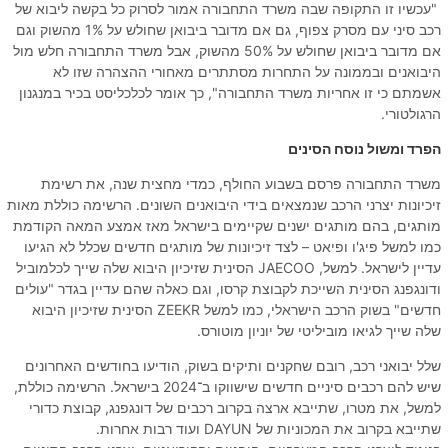
"עכשיו זו התקופה שבה משרד התחבורה אמור לסרוק כל בקשה ליבוא של
רכב סיני עם מסרק צפוף, גם אם מדובר ביבואן שחולש על 1% מהשוק וגם
אם מדובר ביבואן שחולש על 50% מהשוק, אבל משרד התחבורה חלש מול
היבואנים ובממונה על התחרות מסתתרים מאחורי ההצהרה שזו לא
אשמתם כי זו אחריות משרד התחבורה", כך אומר לכלכליסט בכיר במנגנון
הרגולטורי.
הפרד ומשול נוסח הסינים
משרד התחבורה פרסם בשבוע החולף, כמדי מחצית שנה, את רשימת
זיכיונות יצרני הרכב שנמצאים בידי היבואנים השונים. הרשימה כוללת מאות
מותגים, בהם מותגים ישנים שקיימים בישראל מאז אמצע המאה הקודמת
כמו למשל פיג'ו ופיאט – לצד זיכיונות של מותגים חדשים שכלל לא הגיעו
עדיין לישראל. למשל, JAECOO הסינית שזיכיון היבוא שלה שייך לכלמוביל
ודונגפנג הסינית השייכת לקבוצת קרסו, וגם כאלה שהם עדיין בגדר "עולים
חדשים" בשוק הרכב הישראלי, כמו למשל ZEEKR הסינית שזיכיון היבוא
שלה שייך לגיאו מוביליטי של יוניון מוטורס.
שלל יבואני רכב, רובם שחקנים ותיקים בשוק, הודיעו בחודשים האחרונים
שיש להם רכבים סיניים חדשים שישווקו ב־2024 בישראל. הרשימה כוללת,
למשל, את מטרו, שתייבא ארצה בקרוב רכבים של דונגפנג, קבוצת כדורי
שתייבא בקרוב את המכוניות של DAYUN ועוד רבות אחרות.