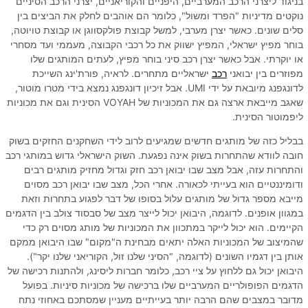
בניגוד ליצרני הרכב המערביים, היפניים והקוריאניים, יצרני הרכב הסיניים
נוקטים מדיניות "הפרד ומשול", כלומר הם אוהבים לחלק את הביצים בין
סלים שונים. כאשר יצרן מערבי, למשל קבוצת פולקסווגן או קבוצת טויוטה,
בוחר מפיץ ישראלי, המפיץ ישווק את כל רכבי הקבוצה, מעממי ועד מסחרי
או יוקרתי. אבל כאשר יצרן רכב סיני בוחר מפיץ, לעתים המותגים שלו
מפוזרים בין יבואני
רכב
ישראליים מתחרים. לראיה, פורת'ינג השייכת
לדונגפנג מיובאת על ידי UMI. אבל זיכיון דונגפנג נמצא בידי מטרו מוטור,
שאגב מייבאת ארצה גם את המכוניות של VOYAH הסינית וגם את מכוניות
ליפמוטור הסינית.
בבליל כזה של מותגים חדשים שמגיעים לרוב לידי השחקנים החזקים בשוק
חובה לוודא שהתחרות בשוק אינה נפגעת. השוק הישראלי גדוש במותגי רכב
והתחרות עזה, אבל מצב שבו יבואן רכב חזק וגדול מחזיק מותגים רבים
ודומיננטיים הוא בעייתי לכאורה. אחרי הכל, מצב שבו יבואן רכב מסוים
מייבא מספר גדול של מותגים עלול בסופו של דבר לפגוע בתחרות וזאת
במגוון אופנים. לדוגמה, היבואן יכול לייצר מצב של סבסוד צולב בין הדגמים
הקיימים. הוא יכול לייקר במתכוון את המכוניות של מותג מסוים רק כדי
שהמיצוב של המכוניות האלה יתאים מבחינת ה"מקום" שבו היבואן ממקם
אותן בין דגמיו השונים (לדוגמה, "הסיני שלנו זול, הקוריאני שלנו יקר").
היבואן יכול גם ללחוץ על ציי רכב, כלומר חברות ליסינג, ולהתנות רכישה של
הדגמים הפופולריים המערביים שלו ברכישה של מכוניות סיניות. בפועל
מדובר במצבים שהם הרבה יותר בעייתיים מעניין שמסתכם באחוזי נתח