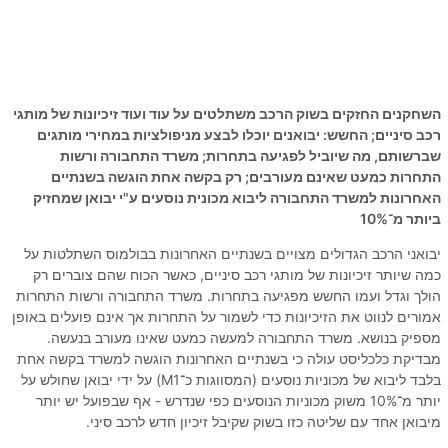
השחקנים החזקים בשוק הרכב משתלטים על עוד ועוד זיכיונות של מותגי
רכב סיניים; החשש: יבואנים יוכלו לבצע מניפולציות במחירי מותגים
שברשותם, מה שיוביל לפגיעה בתחרות; משרד התחבורה ורשות
התחרות כמעט שאינם מעורבים; רק בקשה אחת הוגשה בשנתיים
האחרונות למשרד התחבורה ליבוא מכונית נוסעים ע"י יבואן שמחזיק
ביותר מ־10%
יבואני הרכב הגדולים מצויים בשנתיים האחרונות בבולמוס השתלטות על
כמה שיותר זיכיונות של מותגי רכב סיניים, כאשר הכוח שהם צוברים רק
הולך וגדל ועמו החשש מפגיעה בתחרות. משרד התחבורה ורשות התחרות
אמורים לנווט את הזיכיונות כדי לשמור על התחרות אך אינם פועלים באופן
מספיק בנושא. משרד התחבורה למעשה כמעט שאינו מעורב בנעשה.
מבדיקת כלכליסט עולה כי בשנתיים האחרונות הוגשה למשרד בקשה אחת
בלבד ליבוא של מכוניות נוסעים (המסווגות כ־M1) על ידי יבואן שחולש על
יותר מ־10% משוק מכוניות הנוסעים כפי שנדרש - אף שבפועל יש יותר
מיבואן אחד עם שליטה כזו בשוק שקיבל זיכיון חדש לרכב סיני.