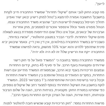
לייעץ".
מה קובע החוק לגבי אותם "שיקולי תחרות" שמשרד התחבורה חייב לקחת
בחשבון? התשובה אמורה להימצא ב"נוהל למתן רישיון יבואן ישיר ואפיון
תהליך הטיפול בבקשות לרישיונות רכב" שהוציא משרד התחבורה עצמו.
הנוהל מפורט מאוד וכולל אינספור אזכורים למסמכים, מתן אחריות
וערבויות של יבואנים, אבל אינו כולל שום התייחסות מסודרת בנוגע לשאלה
מהם שיקולי התחרות. לדברי הבכיר במנגנון הרגולטורי, "עכשיו במיוחד,
כשבכירים במשרד התחבורה במילואים, אין דין ואין דיין. ונאמר שיבואן יביא
סינית שתהפוך ללהיט והוא יעבור 10% מהשוק, נראה למישהו שמשרד
התחבורה ייקח את הרישיון שלו? זה לא היה ולא יהיה".
ממשרד התחבורה נמסר בתגובה כי "המשרד פועל על פי חוק רישוי
שירותים ומקצועות בענף הרכב. על פי סעיף 45 בחוק, קידום התחרות
וצמצום הריכוזיות בענף יבוא הרכב, שבמסגרתו המשרד מתייעץ עם רשות
התחרות, במקרים המוגדרים בנוהל שהוסכם בין המשרד ורשות התחרות
וקיבל ביטוי ברשימת הזכויות שהתפרסמה ב־1 בפברואר 2023. המשרד
לוקח בחשבון את השיקול התחרותי בנוסף למנעד רחב של שיקולים נוספים,
כפי שפורטו במטרת החוק: מקצועית, בטיחות הרכב, הגנה על שלום הציבור
ובטיחותו, רמת שירות, הגנה על הצרכן וקידום התחרות בענף הרכב".
מרשות התחרות נמסר: "חוק הריכוזיות קובע שכשיש חובה לרגולטור לפנות