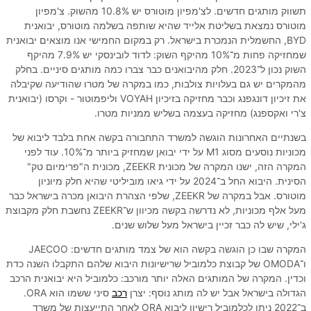
תשווק מותגים חדשים. לצ'מפיון מוטורס יש 10.8% מהשוק. צ'מפיון
מוטורס נמצאת בשליטת אלייד שהיא שותפה בשלמה מוטורס, יבואנית
BYD, החשמלית הנמכרת בישראל. רק במקום החמישי אנו מוצאים יבואנית
שמחזיקה פחות מ־10% מהיקף השוק: לדוד לובינסקי יש 7.9% מהיקף
השוק נכון ל־2023. חלק מהיבואנים כבר צברו כמה מותגים סיניים. בחלק
מהמקרים יש גם בעלויות צולבות, כמו במקרה של מטרו שהודיעה שקיבלה
את זיכיון דונגפנג וכבר מחזיקה בזיכיון VOYAH וליפמוטור - וקרסו (יבואנית
צ'רי ואקספנג) מחזיקה בעצמה בשליש ממניות מטרו.
בשנתיים האחרונות הוגשה למשרד התחבורה בקשה אחת בלבד ליבוא של
מכוניות נוסעים מסוג M1 על ידי יבואן שמחזיק ביותר מ־10%. עוד לפני
המקרה הזה, ישנו המקרה של מכונית ZEEKR, מכונית ה"פרימיום טק"
הסינית. היבוא החל ב־2024 על ידי גיאו מוביליטי שהיא חלק מיוניון
מוטורס. אבל במקרה של ZEEKR, שלפי הצהרת היבואן מכרה בישראל כבר
מעל אלף מכוניות, לא נדרשה בקשה מכיוון ש־ZEEKR נחשבת חלק מקבוצת
ג'ילי, שיש לה כבר זכיין בישראל מעל שלוש שנים.
המקרה שבו כן הוגשה בקשה הוא של צמד מותגים חדשים: JAECOO
ו־OMODA של קבוצת כלמוביל שרישיונות היבוא שלהם התקבלו השנה כדת
וכדין. המקרה של המותגים האלה יותר מורכב: כלמוביל היא יבואנית הרכב
הגדולה בישראל אבל יש לה מותג נוסף: יצרן
רכב
סיני ששמו הוא ORA.
ב־2022 ניתן לכלמוביל רישיון ליבוא ORA לאחר התייעצות של משרד