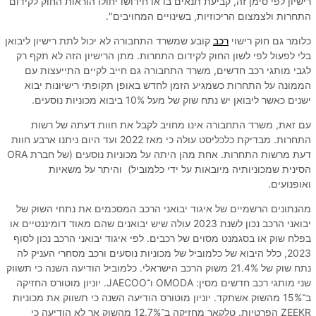
רישיון לפי סימן זה, קביעת תנאים בו או חידושו יחולו הוראות החוק לקידום
התחרות ולצמצום הריכוזיות, בשינויים המחויבים".
כלומר גם חוק רישוי
רכב
קובע שמשרד התחבורה לא יכול לתת רישיון ליבואן
בלי לפעול לפי לשון החוק לקידום התחרות. מתן הרישיון הזה לא תקף רק
לגבי מותגי רכב חדשים, משרד התחבורה גם חייב לקיים התייעצות עם
הממונה על התחרות כשמגיע הזמן לחדש באופן תקופתי רישיונות יבוא
ישנים כאשר ליבואן יש נתח שוק של מעל 10% ביבוא מכוניות נוסעים.
עם זאת, משרד התחבורה אינו מחויב לקבל את חוות דעתה של רשות
התחרות. מבדיקת כלכליסט עולה כי מאז 2022 ועד היום ניתנו ארבע חוות
דעת מרשות התחרות. אחת מהן היתה על מכוניות נוסעים (של חברת ORA
הסינית שמכוניותיה מיובאות על ידי כלמוביל) והיתר על משאיות
ואופנועים.
מהנתונים הרשמיים של איגוד יבואני הרכב המסכמים את נתחי השוק של
יבואני הרכב נכון לשנת 2023 עולה שיש יבואנים שהם מאוד דומיננטיים או
בפלח שוק או בסגמנט מסוים של רכבים. לפי איגוד יבואני הרכב נכון לסוף
2023, כלל היבוא של כלמוביל של מכוניות נוסעים ורכב מסחרי העניק לה
נתח שוק של 21.4% משוק הרכב הישראלי. כלמוביל הודיעה השנה כי תשווק
שני מותגי רכב חדשים מסין: OMODA ו־JAECOO. יוניון מוטורס החזיקה
ב־15% מהשוק אשתקד. יוניון מוטורס הודיעה השנה כי תשווק את מכוניות
ZEEKR הפרטיות. טלקאר מחזיקה ב־12.7% מהשוק אך לא הודיעה כי