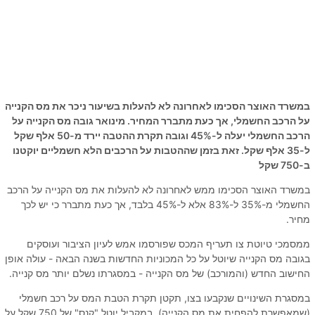
במשרד האוצר הסכימו לאחרונה לא להעלות בשיעור ניכר את מס הקנייה
על הרכב החשמלי, אך כעת מתברר המחיר. מינואר גובה מס הקנייה על
הרכב החשמלי יעלה ל-45% וגובה תקרת ההטבה יירד מ-50 אלף שקל
ל-35 אלף שקל. זאת בזמן שההטבות על הרכבים הלא חשמליים יוקטנו
ב-750 שקל
במשרד האוצר הסכימו ממש לאחרונה לא להעלות את מס הקנייה על הרכב
החשמלי מ-35% ל-83% אלא ל-45% בלבד, אך כעת מתברר כי יש לכך
מחיר.
ממסמכי טיוטת צו תעריף המכס שפורסמו אמש לעיון הציבור ועוסקים
בגובה מס הקנייה שיוטל על כל המכוניות החדשות בשנה הבאה - עולה אופן
החישוב החדש (והמורכב) של מס הקנייה - במסגרתו נשלם יותר מס קנייה.
במסגרת השינויים שנקבעו בצו, תקטן תקרת הטבת המס על רכב חשמלי
(שמאפשרת להפחית את מס הקנייה). במקביל יוטל "קנס" של 750 שקל על