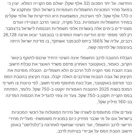
החדשה. על יתר הסכום (32 אלף שקל) ישולם מס הקנייה המלא. יצוין כי
בפועל מחיר המכוניות החשמליות העממיות בישראל הולך ומתקבע על
כ-170 אלף שקל. לפי הערכות, המשמעות היא התייקרות של אלפי שקלים
במחיר החשמליות העממיות. בכל מקרה, יבואני הרכב הצטיידו ועודם
מצטיידים בימים אלה בעשרות אלפי חשמליות הנכנסות לישראל בדצמבר.
רק לפני מספר ימים הודיעה רשות המסים כי בנובמבר יובאו ארצה 26,128
רכבים, עליה של 166% ביחס לנובמבר אשתקד, בו מדינת ישראל היתה
בעיצומה של לחימה קשה.
הגבלת ההטבה לרכב החשמלי אינה השינוי היחיד שיכנס לתוקף בינואר
הקרוב. כאמור, באוקטובר האחרון פרסם משרד האוצר את טבלת חישוב
גובה הטבת מסי הקניה לכל הרכבים הלא חשמליים. הטבלה מפרטת את
הקיצוץ של גובה הטבות שהרכבים האלה יקבלו. גובה הקיצוץ בהטבת המס
כבר פורסם באוקטובר, אבל כעת מתווסף סעיף חשוב. לפי טיוטת צו תעריף
המכס בשנת 2025 ההטבות האמורות יוקטנו ב-750 שקל. כלומר, הפחתה
במס הקנייה תקטן ב-750 שקל. צעד זה צפוי להגדיל את הכנסות המדינה
בכ-160 מיליון שקל.
צעדים אלה מתווספים לשורה של גזירות המוטלות על רוכשי המכוניות
בישראל וגם על מי שכבר מחזיק כיום במכונית משומשת- מעליית מחירי
הרישוי לרכב החשמלי, ועד השינוי שנחשף לאחרונה ב"כלכליסט" באופן
חישוב הטבת המס על אביזרי בטיחות לרכב.