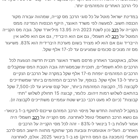
כלי הרכב האחרים והמזהמים יותר.
במדינת ישראל מוטל על כל סוגי הרכב מס קנייה, שמהווה עבורה מקור
הכנסה חשוב. למעשה לפי משרד האוצר, היקף הכנסות המדינה ממס
הקנייה על
רכב
נכון לשנת 2023 היה 13.95 מיליארד שקל. גובה מס הקנייה
המוטל על
רכב
לא חשמלי, גם אם הוא היברידי, גם אם הוא פלאג אין
הייבריד וגם אם הוא לא מצויד בשום מערכת היברידית הוא 83%. משיעור
מס זה מנוכים סכומים שמגיעים עד לכ-17 אלף שקל.
אולם, באוקטובר האחרון פרסם משרד האוצר תכנית חדשה הנוגעת לכל
הרכבים הלא חשמליים, תוכנית שבמסגרתה גובה הטבת המס שמקבלים
הרכבים המזהמים יופחת מ-17 אלף שקל במקרה של הרכבים הנקיים
ביותר ל-13 אלף שקל. בנוסף, על הרכבים המזהמים ביותר שמשתייכים
לקבוצה 15, הקבוצה המזהמת ביותר, יוטל קנס שיגיע עד לכ-7,500 שקל
בהתאם לשלוש רמות זיהום. כלומר, קבוצה 15 תחולק לשלוש "תתי
קבוצות" (כיום לא מעט רכבי כביש שטח עממיים משתייכים לקבוצה זו).
במקביל למתווה החדש של מיסוי הרכב המזהם שייכנס לתוקף ב-1 בינואר-
גם נושא הרכב החשמלי טופל לאחרונה. מס הקנייה על
רכב
חשמלי היה
אמור לעלות ב-1 בינואר ל-83% - זהה לכל מסי הקנייה על הרכבים
האחרים. העלייה אוטומטית ונובעת מכך שתוקף מתווה חישוב המס לרכב
חשמלי (המכונה גם המס הירוק) פג ב-1 בינואר 2025. אולם, לאחרונה