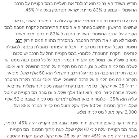
הודיע משרד האוצר כי הוא "בולם" את העלייה במס הקנייה על הרכב
החשמלי – ובמקום 83% מדינת ישראל תסתפק בעליה ל-45%.
כעת עם פרסום טיוטת מסמכי החקיקה עולה כי במשרד האוצר, נראה
שהשינוי הראשון והחשוב ביותר הוא הוספת התייחסות לתקרת הטבה למס
הקנייה על הרכב החשמלי. העלייה החדה ל-83% תיבלם, אבל משרד
האוצר לא הציג את תקרת ההטבה. במסגרת מתווה המס הירוק
רכב
חשמלי מקבל הפחתת מס קנייה- אבל זו הפחתה מוגבלת בכסף. למגבלה
קוראים "תקרת ההטבה". כלומר- במס הקנייה החל על הרכב יש סכום
מסוים שעליו אכן מוטל מס הקנייה הנמוך- אבל על כל סכום גבוה ממנו יש
לשלם מס קנייה מלא. כיום, גובה מס הקנייה על הרכב החשמלי הוא 35%
וגובה תקרת ההטבה הנוכחי על הרכב החשמלי הוא 50 אלף שקל. מינואר
הקרוב גובה מס הקנייה על הרכב החשמלי יעלה 45% וגובה תקרת ההטבה
יירד ל-35 אלף שקל. כלומר- אם ניקח לדוגמה מכונית חשמלית שהיבואן
משלם עבורה ליצרן בסין הוא 150 אלף שקל. כיום גובה מס הקנייה שמוטל
עליה הוא 35% - כלומר היבואן משלם למדינה מס קנייה בגובה כ-52 אלף
שקל. מתוך הסכום, על 50 אלף שקל מוטל מס קנייה בגובה 35% ועל
2,000 שקל מוטל מס קנייה מלא.
בינואר הקרוב אופן החישוב יהיה שונה: גובה מס הקנייה יהיה 45%. כלומר,
גובה מס הקנייה יעלה ל כ-67 אלף שקל. כעת מתוך הסכום, מס הקנייה
שגובהו יהיה מינואר 45% יחול רק על 35 אלף שקל- שהם תקרת ההטבה