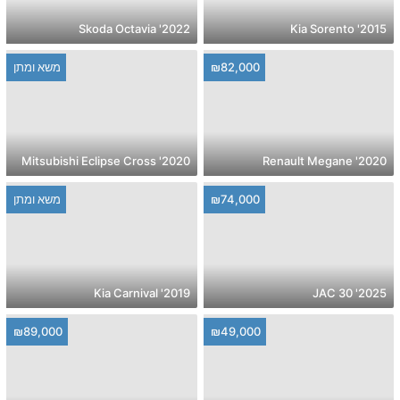
2022' Skoda Octavia
2015' Kia Sorento
₪82,000
משא ומתן
2020' Mitsubishi Eclipse Cross
2020' Renault Megane
₪74,000
משא ומתן
2019' Kia Carnival
2025' JAC 30
₪89,000
₪49,000