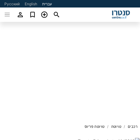
עברית
English
Русский
רכבים
טויוטה
טויוטה פריוס