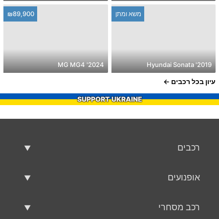
משא ומתן
₪89,900
2024' MG MG4
2019' Hyundai Sonata
עיון בכל רכבים
SUPPORT UKRAINE
רכבים
רכבים משומשים
אופנועים
רכב למכירה
אופנועים משומשים
רכב מסחרי