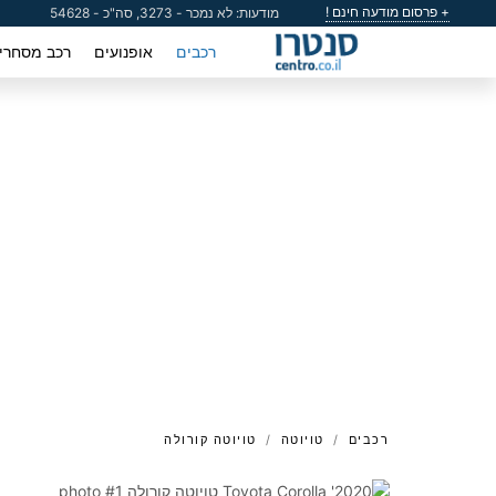
+ פרסום מודעה חינם !
מודעות: לא נמכר - 3273, סה"כ - 54628
רכבים
אופנועים
רכב מסחרי
רכבים
טויוטה
טויוטה קורולה