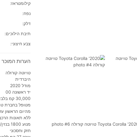
קילומטראז:
נפח:
דלק:
תיבת הילוכים:
צבע חיצוני:
הערות המוכר על 2020' Toyota Corolla טויוט
טויוטה קורולה
היברדית
מודל 2020
יד ראשונה 00
30,000 קמ בלבד
מטופל בחברת טוי
מהיום הראשון על
ללא תאונות הרכב
מנוע 1800 בנזין/היבריד
חזק וחסכוני
צורך 27 קמ לליטר בנזין