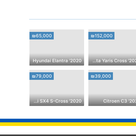
₪65,000
₪152,000
2020' Hyundai Elantra
2026' Toyota Yaris Cross
₪79,000
₪39,000
2020' Suzuki SX4 S-Cross
2022' Cit