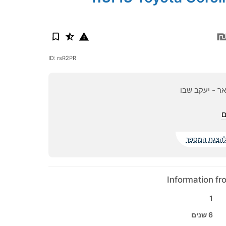
₪
ID: rsR2PR
אר - יעקב שבו
ם
הצגת המספר
Information f
1
6 שנים