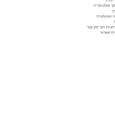
ך מולטימדיה
ב
גה אוטומטית
חבות תוך זמן קצר
יס אשראי