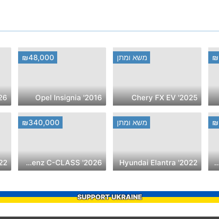
₪
משא ומתן
₪48,000
2016' Opel Insignia
2025' Chery FX EV
₪
משא ומתן
₪340,000
roen C3
2026' Mercedes-Benz C-CLASS
2022' Hyundai Elantra
2026' Chery Cross
SUPPORT UKRAINE