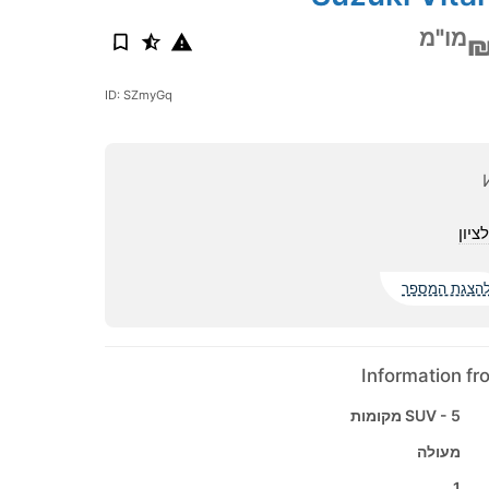
מו"מ
₪
ID: SZmyGq
ציון
הצגת המספר
Information f
SUV - 5 מקומות
מעולה
1