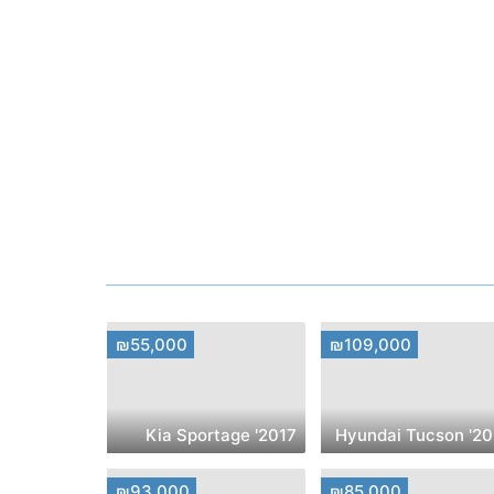
₪55,000
₪109,000
2017' Kia Sportage
2021' Hyund
₪93,000
₪85,000