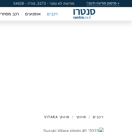
+ פרסום מודעה חינם !
מודעות: לא נמכר - 3273, סה"כ - 54628
רכבים
אופנועים
רכב מסחרי
רכבים
סוזוקי
סוזוקי VITARA