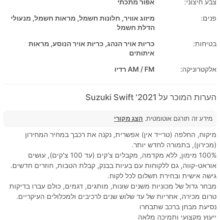
צבע חיצוני:
אפור מתכתי
פנים:
מיזוג אוויר, חלונות חשמל, מראות חשמל, מנעולי
הדלת חשמל
בטיחות:
כריות אויר הנהג, כריות אויר הנוסע, מראות
איתותים
אלקטרוניקה:
AM / FM רדיו
הערות המוכר על 2021' Suzuki Swift
מידע זה תורגם אוטומטית.
הצג מקורי
מיקוח, החלפה (טרייד אין) אפשרית, נקנה את רכבך במחיר המחירון
(מכירון), בתמורה לחדש יותר.
100% מימון, ללא מקדמה, מקבלים צ'קים (עד 100 צ'קים), עושים
אוראט-קווה, גם ללקוחות עם בעיות בבנק, קבלת הטבות, חוזרים חדשים.
גישה אישית ובחירת תשלום לכל לקוח.
מבחר גדול של מכוניות משנים שונות, מותגים, דגמים, כולם עברו בדיקות
טרום מכירה, אחריות של עד שלוש שנים לרכיבים ולמכלולים העיקריים.
נסיעת מבחן ברכב שתבחרו
ייעוץ מקצועי ותמיכה מלאה