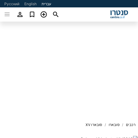
עברית
English
Русский
רכבים
סובארו
סובארו XV