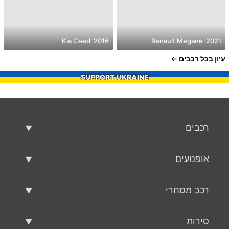
2016' Kia Ceed
2021' Renault Megane
עיון בכל רכבים
SUPPORT UKRAINE
רכבים
רכבים משומשים
אופנועים
רכב למכירה
אופנועים משומשים
רכב מסחרי
אופנוע למכירה
רכב מסחרי משומש
סירות