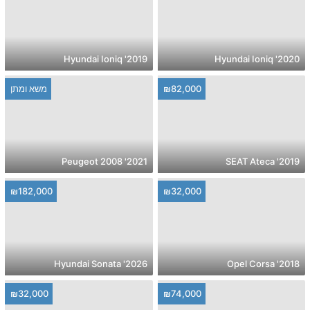
2019' Hyundai Ioniq
2020' Hyundai Ioniq
₪82,000
משא ומתן
2021' Peugeot 2008
2019' SEAT Ateca
₪182,000
₪32,000
2026' Hyundai Sonata
2018' Opel Corsa
₪32,000
₪74,000