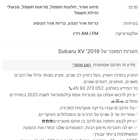
פנים:
מיזוג אוויר, חלונות חשמל, מראות חשמל, מנעולי
הדלת חשמל
בטיחות:
כריות אויר הנהג, כריות אויר הנוסע
אלקטרוניקה:
AM / FM רדיו
הערות המוכר על 2019' Subaru XV
מידע זה תורגם אוטומטית.
הצג מקורי
החניון במרכז הארץ, בעל ניסיון רב שנים, מציע מבחר גדול של רכבים
משנים, מותגים, דגמים שונים.
כל המידע בטלפון. 052 272 90 45📞
✅ניתן לרכוש אצלנו גם מכוניות אפס קילומטראז' לשנת 2023 במחירים
מוזלים.🚗🚕🚙
✅כל הרכבים עברו בדיקה מוקדמת למכירה.
✅אחריות עד 3 שנים על הרכיבים והמכלולים העיקריים.
✅ניתן לבצע הזמנה גם לרכב בו אתם מעוניינים☎️☎️☎️
✅ יש לנו תוכניות מימון רבות, המומחים שלנו יבחרו את ההצעה
המשתלמת ביותר עבורך: