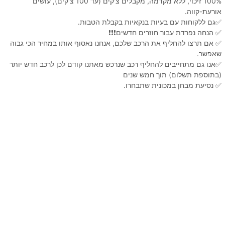
100% זיכוי, ללא מקדמה, מקבלים צ'קים (עד 100 צ'קים), עושים
אורעת-קווה.
✅גם ללקוחות עם בעיות בנקאיות בקבלת הטבות.
✅ הנחה נפרדת עבור חוזרים חדשים❗️❗️❗️
✅ אם תרצו להחליף את הרכב שלכם, אנחנו נאסוף אותו במחיר הכי גבוה
שאפשר.
✅אנו גם מתחייבים להחליף רכב שנרכש מאתנו קודם לכן לרכב חדש יותר
(בתוספת תשלום) תוך חמש שנים
✅ נסיעת מבחן במכונית שתבחרו.