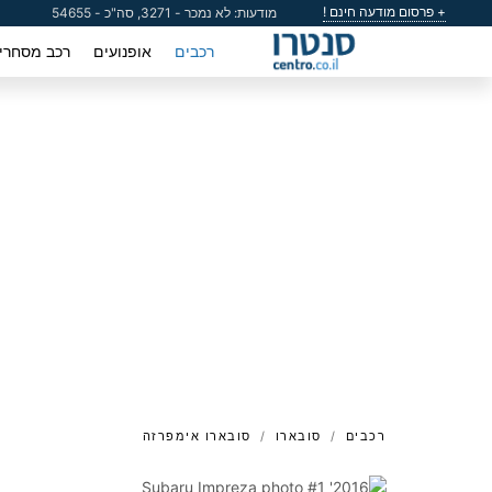
+ פרסום מודעה חינם !
מודעות: לא נמכר - 3271, סה"כ - 54655
רכבים
אופנועים
רכב מסחרי
רכבים
סובארו
סובארו אימפרזה