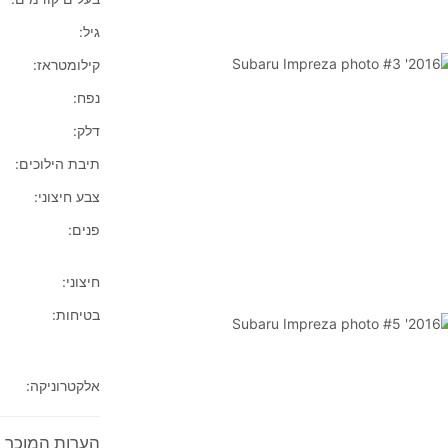
גיל:
קילומטראז:
נפח:
דלק:
תיבת הילוכים:
צבע חיצוני:
פנים:
חיצוני:
בטיחות:
אלקטרוניקה:
הערות המוכר על 2016'  Impreza