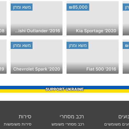
ן
₪85,000
משא ומתן
azda 3
2016' Mitsubishi Outlander
2020' Kia Sportage
₪
משא ומתן
משא ומתן
a Corolla
2020' Chevrolet Spark
2016' Fiat 500
SUPPORT UKRAINE
ועים
רכב מסחרי
סירות
עים משומשים
רכב מסחרי משומש
סירות משומשות