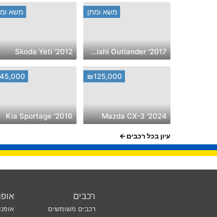
משא ומתן
משא ומת
2012' Skoda Yeti
2017' Mitsubishi Outlander
45,000
₪125,000
2016' Kia Sportage
2024' Mazda CX-3
עיון בכל רכבים
רכבים
אופנ
רכבים משומשים
אופנו