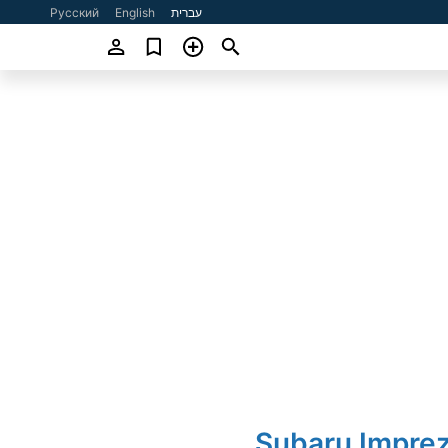
עברית
English
Русский