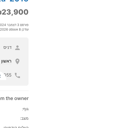
23,900
פורסם 3 דצמבר 2024
עודכן 8 אוגוסט 2026
דניס
ראשון ל
055
ל
rom the owner
גוף:
מצב:
בעלים קודמים: