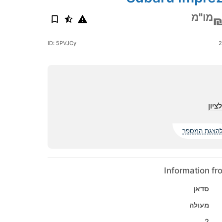
מו"מ
₪
ID: 5PVJCy
ציון
הצגת המספר
Information f
סדאן
מעולה
2