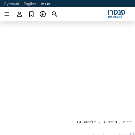
עברית
English
Русский
רכבים
פולקסווגן
פולקסווגן ID.4