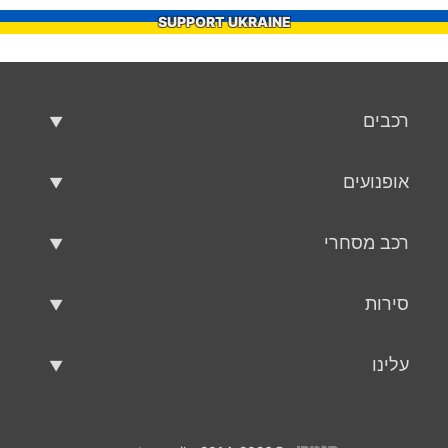
SUPPORT UKRAINE
רכבים
רכבים משומשים
אופנועים
רכב למכירה
אופנועים משומשים
רכב מסחרי
אופנוע למכירה
רכב מסחרי משומש
סירות
רכב מסחרי למכירה
סירות משומשות
עלינו
כלי שיט למכירה
עלינו