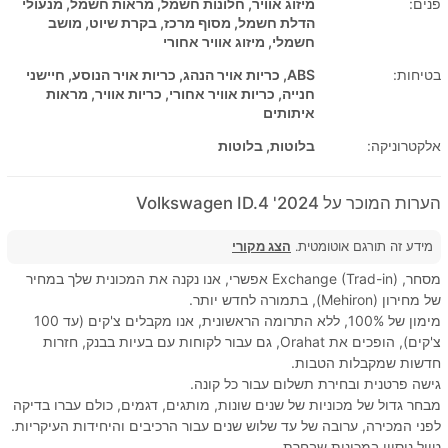
פנים:
מיזוג אוויר, חלונות חשמל, מראות חשמל, מנעולי
הדלת חשמל, מסוף מרכז, בקרת שיוט, מושב
חשמלי, מיזוג אוויר אחורי
בטיחות:
ABS, כריות אויר הנהג, כריות אויר הנוסע, חיישני
חנייה, כריות אוויר אחורי, כריות אוויר, מראות
איתותים
אלקטרוניקה:
בלוטות, בלוטות
הערות המוכר על 2024' Volkswagen ID.4
מידע זה תורגם אוטומטית.
הצג מקורי
מסחר, Exchange (Trad-in) אפשרי, אנו נקנה את המכונית שלך במחיר
של מחירון (Mehiron), בתמורה לחדש יותר.
מימון של 100%, ללא התרומה הראשונית, אנו מקבלים צ'קים (עד 100
צ'קים), הופכים את Orahat, גם עבור לקוחות עם בעיות בבנק, חזרות
חדשות שמקבלות הטבות.
גישה פרטנית ובחירת תשלום עבור כל קונה.
מבחר גדול של מכוניות של שנים שונות, מותגים, דגמים, כולם עברו בדיקה
לפני המכירה, ערובה של עד שלוש שנים עבור הרכיבים והיחידות העיקריות.
טיול ניסיון במכונית שבחרת