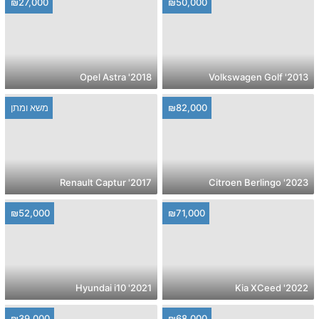
₪27,000
₪50,000
2018' Opel Astra
2013' Volkswagen Golf
₪82,000
משא ומתן
2017' Renault Captur
2023' Citroen Berlingo
₪52,000
₪71,000
2021' Hyundai i10
2022' Kia XCeed
₪39,000
₪68,000