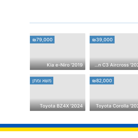
₪79,000
₪39,000
2019' Kia e-Niro
2020' Citroen C3 Aircross
₪82,000
משא ומתן
2024' Toyota BZ4X
2023' Toyota