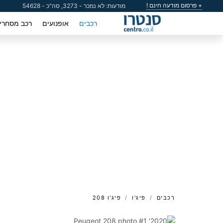
+ פרסום מודעה חינם !
מודעות: לא נמכר - 3273, סה"כ - 54628
רכבים
אופנועים
רכב מסחרי
רכבים
פיג'ו
פיג'ו 208