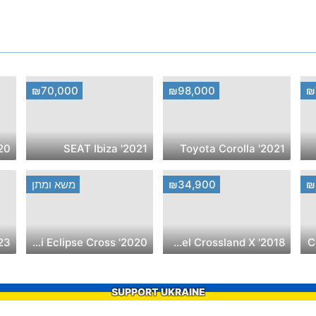
₪70,000
₪98,000
₪
2021' SEAT Ibiza
2021' Toyota Corolla
₪
₪34,900
משא ומתן
 Corolla
2020' Mitsubishi Eclipse Cross
2018' Opel Crossland X
SUPPORT UKRAINE