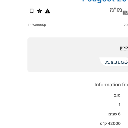
מו"מ
₪
ID: Wdmn5p
ציון
הצגת המספר
Information f
טוב
1
6 שנים
42000 ק"מ