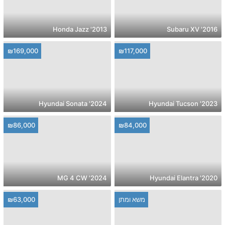
2013' Honda Jazz
2016' Subaru XV
₪169,000
₪117,000
2024' Hyundai Sonata
2023' Hyundai Tucson
₪86,000
₪84,000
2024' MG 4 CW
2020' Hyundai Elantra
משא ומתן
₪63,000