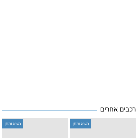
רכבים אחרים
משא ומתן
משא ומתן