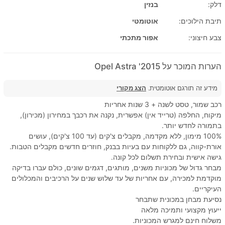
דלק:
בנזין
תיבת הילוכים:
אוטומטי
צבע חיצוני:
אפור מתכתי
הערות המוכר על 2015' Opel Astra
מידע זה תורגם אוטומטית.
הצג מקורי
רכב שמור, טסט לשנה + 3 שנות אחריות
מיקוח, החלפה (טרייד אין) אפשרית, נקנה את רכבך במחירון (מכירון),
בתמורה לחדש יותר.
100% מימון, ללא מקדמה, מקבלים צ'קים (עד 100 צ'קים), עושים
אורת-קווה, גם ללקוחות עם בעיות בבנק, חוזרים חדשים מקבלים הטבות.
גישה אישית ובחירת תשלום לכל קונה.
מבחר גדול של מכוניות משנים, מותגים, דגמים שונים, כולם עברו בדיקה
מוקדמת למכירה, עם אחריות של עד שלוש שנים על הרכיבים והמכלולים
העיקריים.
נסיעת מבחן במכונית שתבחר
ייעוץ מקצועי ותמיכה מלאה
משלוח חינם למגרש המכוניות.