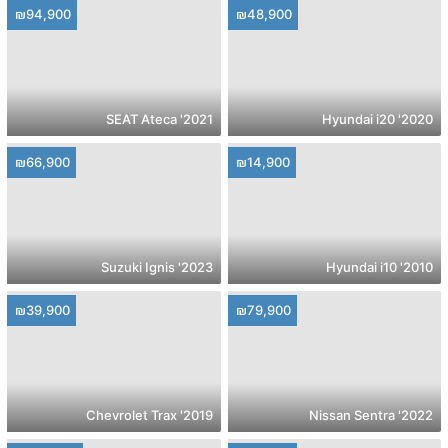
₪94,900
₪48,900
2021' SEAT Ateca
2020' Hyundai i20
₪66,900
₪14,900
2023' Suzuki Ignis
2010' Hyundai i10
₪39,900
₪79,900
2019' Chevrolet Trax
2022' Nissan Sentra