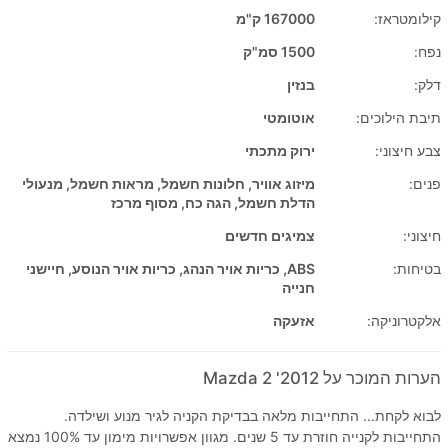
קילומטראז:
167000 ק"מ
נפח:
1500 סמ"ק
דלק:
בנזין
תיבת הילוכים:
אוטומטי
צבע חיצוני:
ירוק מתכתי
פנים:
מיזוג אוויר, חלונות חשמל, מראות חשמל, מנעולי
הדלת חשמל, הגה כח, מסוף מרכז
חיצוני:
צמיגים חדשים
בטיחות:
ABS, כריות אויר הנהג, כריות אויר הנוסע, חיישני
חנייה
אלקטרוניקה:
אזעקה
הערות המוכר על 2012' Mazda 2
לבוא לקחת... התחייבות מלאה בבדיקת הקניה לגיר מנוע ושילדה.
התחייבות לקנייה חוזרת עד 5 שנים. מגוון אפשרויות מימון עד 100% נמצא