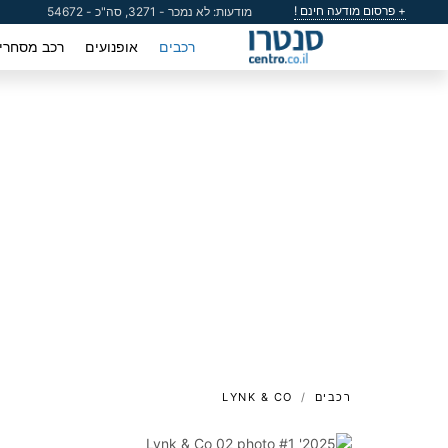
+ פרסום מודעה חינם !
מודעות: לא נמכר - 3271, סה"כ - 54672
רכבים
אופנועים
רכב מסחרי
רכבים
LYNK & CO