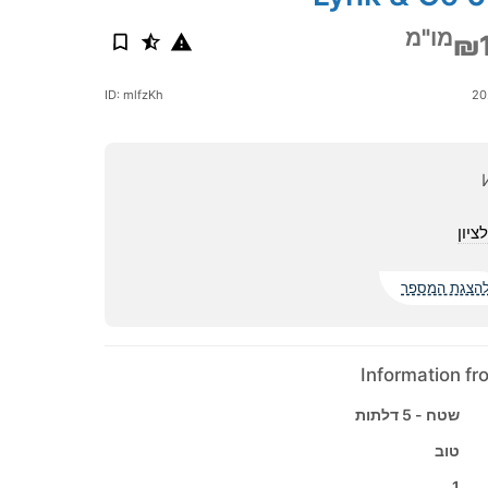
מו"מ
₪
ID: mlfzKh
ציון
הצגת המספר
Information f
שטח - 5 דלתות
טוב
1