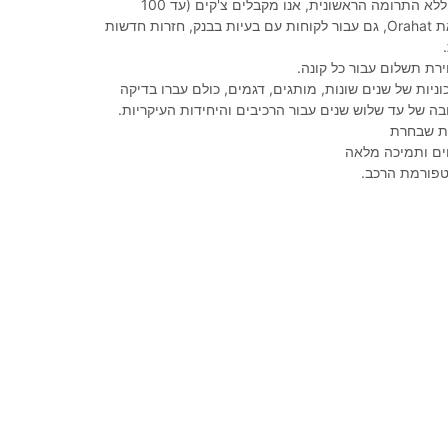
מימון של 100%, ללא התרומה הראשונית, אנו מקבלים צ'קים (עד 100
צ'קים), הופכים את Orahat, גם עבור לקוחות עם בעיות בבנק, חזרות חדשות
רת תשלום עבור כל קונה.
ניות של שנים שונות, מותגים, דגמים, כולם עברו בדיקה
בה של עד שלוש שנים עבור הרכיבים והיחידות העיקריות.
נית שבחרת
ים ותמיכה מלאה
טפורמת הרכב.