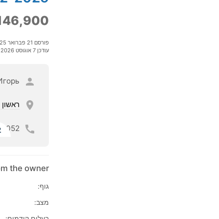
146,900
פורסם 21 פברואר 2025
עודכן 7 אוגוסט 2026
Игорь
ראשון ל
052
ל
rom the owner
גוף:
מצב:
בעלים קודמים: