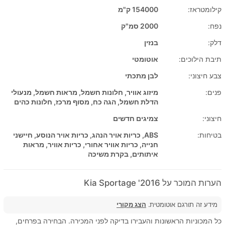
קילומטראז:
154000 ק"מ
נפח:
2000 סמ"ק
דלק:
בנזין
תיבת הילוכים:
אוטומטי
צבע חיצוני:
לבן מתכתי
פנים:
מיזוג אוויר, חלונות חשמל, מראות חשמל, מנעולי
הדלת חשמל, הגה כח, מסוף מרכז, חלונות כהים
חיצוני:
צמיגים חדשים
בטיחות:
ABS, כריות אויר הנהג, כריות אויר הנוסע, חיישני
חנייה, כריות אוויר אחורי, כריות אוויר, מראות
איתותים, בקרת משיכה
הערות המוכר על 2016' Kia Sportage
מידע זה תורגם אוטומטית.
הצג מקורי
כל המכוניות הראשונות והעבירו בדיקה לפני המכירה. הבחירה בפרחים,