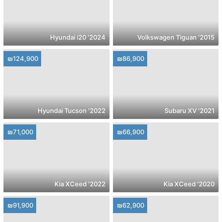
2024' Hyundai i20
2015' Volkswagen Tiguan
₪124,900
₪86,900
2022' Hyundai Tucson
2021' Subaru XV
₪71,000
₪66,900
2022' Kia XCeed
2020' Kia XCeed
₪91,900
₪62,900