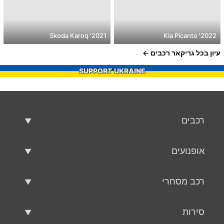
2021' Skoda Karoq
2022' Kia Picanto
עיון בכל גריקאר רכבים
SUPPORT UKRAINE
רכבים
רכבים משומשים
אופנועים
רכב למכירה
אופנועים משומשים
רכב מסחרי
אופנוע למכירה
רכב מסחרי משומש
סירות