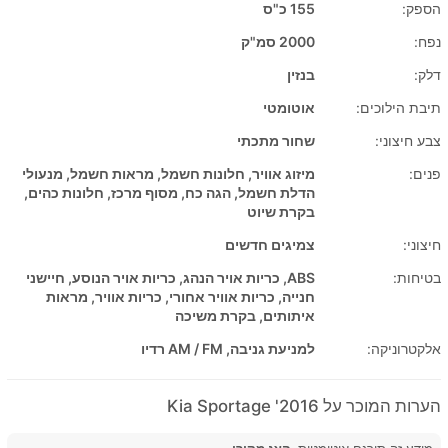
הספק:
155 כ"ס
נפח:
2000 סמ"ק
דלק:
בנזין
תיבת הילוכים:
אוטומטי
צבע חיצוני:
שחור מתכתי
פנים:
מיזוג אוויר, חלונות חשמל, מראות חשמל, מנעולי
הדלת חשמל, הגה כח, מסוף מרכז, חלונות כהים,
בקרת שיוט
חיצוני:
צמיגים חדשים
בטיחות:
ABS, כריות אויר הנהג, כריות אויר הנוסע, חיישני
חנייה, כריות אוויר אחורי, כריות אוויר, מראות
איתותים, בקרת משיכה
אלקטרוניקה:
למניעת גניבה, AM / FM רדיו
הערות המוכר על 2016' Kia Sportage