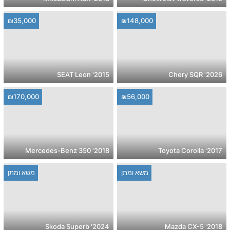
₪35,000
₪148,000
2015' SEAT Leon
2026' Chery SQR
₪170,000
₪56,000
2018' Mercedes-Benz 350
2017' Toyota Corolla
משא ומתן
משא ומתן
2024' Skoda Superb
2018' Mazda CX-5