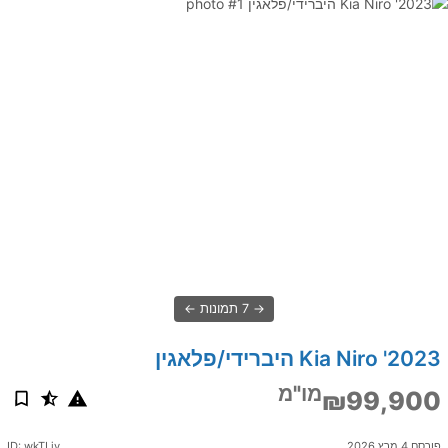
7 תמונות
2023' Kia Niro היברידי/פלאגין
מו"מ
₪99,900
פורסם 4 מרץ 2026
ID: wkTLjv