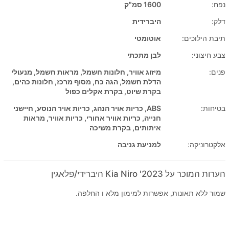
נפח:
1600 סמ"ק
דלק:
היברידית
תיבת הילוכים:
אוטומטי
צבע חיצוני:
לבן מתכתי
פנים:
מיזוג אוויר, חלונות חשמל, מראות חשמל, מנעולי
הדלת חשמל, הגה כח, מסוף מרכז, חלונות כהים,
בקרת שיוט, בקרת אקלים כפול
בטיחות:
ABS, כריות אויר הנהג, כריות אויר הנוסע, חיישני
חנייה, כריות אוויר אחורי, כריות אוויר, מראות
איתותים, בקרת משיכה
אלקטרוניקה:
למניעת גניבה
הערות המוכר על 2023' Kia Niro היברידי/פלאגין
שמור ללא תאונות, אפשרות למימון מלא ו החלפה.