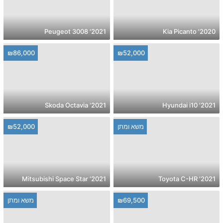
2021' Peugeot 3008
2020' Kia Picanto
₪86,000
₪52,000
2021' Skoda Octavia
2021' Hyundai i10
משא ומתן
₪52,000
2021' Mitsubishi Space Star
2021' Toyota C-HR
₪69,500
משא ומתן