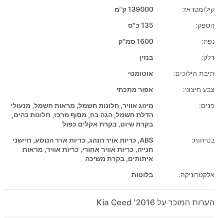
קילומטראז:
139000 ק"מ
הספק:
135 כ"ס
נפח:
1600 סמ"ק
דלק:
בנזין
תיבת הילוכים:
אוטומטי
צבע חיצוני:
אפור מתכתי
פנים:
מיזוג אוויר, חלונות חשמל, מראות חשמל, מנעולי
הדלת חשמל, הגה כח, מסוף מרכז, חלונות כהים,
בקרת שיוט, בקרת אקלים כפול
בטיחות:
ABS, כריות אויר הנהג, כריות אויר הנוסע, חיישני
חנייה, כריות אוויר אחורי, כריות אוויר, מראות
איתותים, בקרת משיכה
אלקטרוניקה:
בלוטות
הערות המוכר על 2016' Kia Ceed