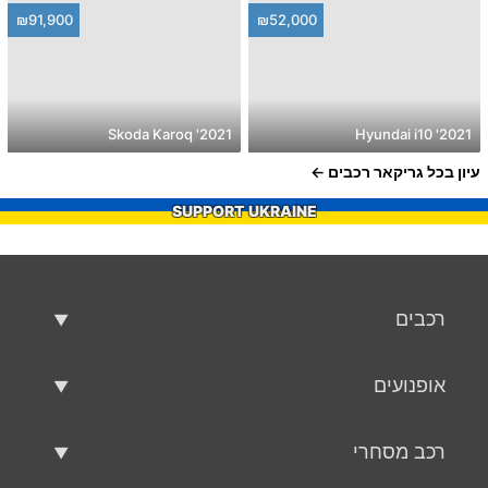
₪91,900
₪52,000
2021' Skoda Karoq
2021' Hyundai i10
עיון בכל גריקאר רכבים
SUPPORT UKRAINE
רכבים
רכבים משומשים
אופנועים
רכב למכירה
אופנועים משומשים
רכב מסחרי
אופנוע למכירה