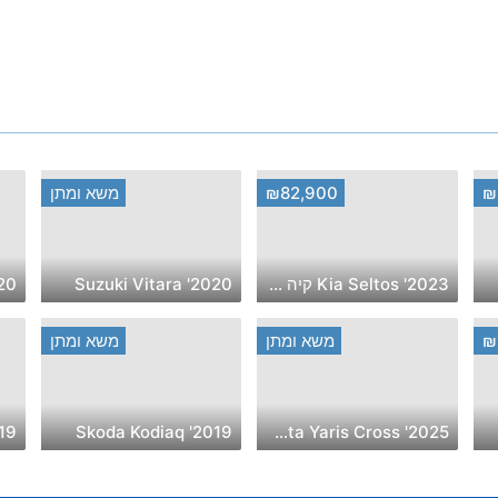
₪
₪82,900
משא ומתן
2023' Kia Seltos קיה סלטוס
2020' Suzuki Vitara
i Elantra
₪
משא ומתן
משא ומתן
da Rapid
2019' Skoda Kodiaq
2025' Toyota Yaris Cross