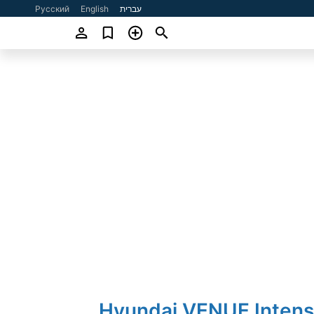
עברית
English
Русский