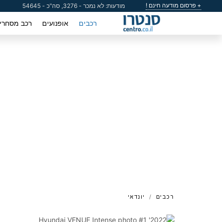
+ פרסום מודעה חינם !
מודעות: לא נמכר - 3276, סה"כ - 54645
רכבים
אופנועים
רכב מסחרי
רכבים
יונדאי