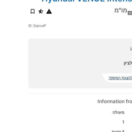
מו"מ
ID: QqouaP
ציון
הצגת המספר
Information f
מעולה
1
4 שנים